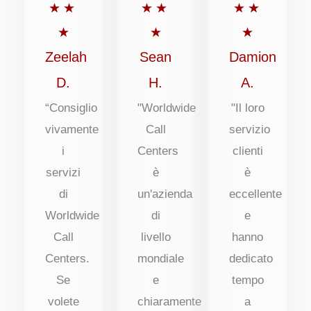
5
5
5
★
★
★
★
★
★
su
su
su
★
★
★
5
5
5
Zeelah
Sean
Damion
D.
H.
A.
“Consiglio
"Worldwide
"Il loro
vivamente
Call
servizio
i
Centers
clienti
servizi
è
è
di
un'azienda
eccellente
Worldwide
di
e
Call
livello
hanno
Centers.
mondiale
dedicato
Se
e
tempo
volete
chiaramente
a