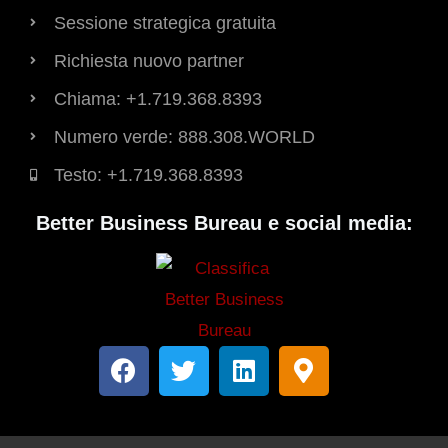
Sessione strategica gratuita
Richiesta nuovo partner
Chiama: +1.719.368.8393
Numero verde: 888.308.WORLD
Testo: +1.719.368.8393
Better Business Bureau e social media:
F
T
L
M
a
w
i
a
c
i
n
p
e
t
k
p