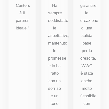
Centers
Ha
garantire
è il
sempre
la
partner
soddisfatto
creazione
ideale.”
le
di una
aspettative,
solida
mantenuto
base
le
per la
promesse
crescita.
e lo ha
WWC
fatto
è stata
con un
anche
sorriso
molto
e un
flessibile
tono
con