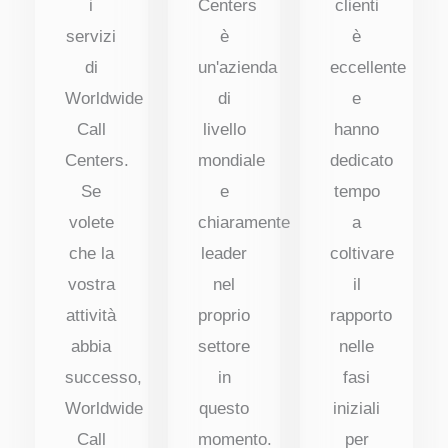
i
Centers
clienti
servizi
è
è
di
un'azienda
eccellente
Worldwide
di
e
Call
livello
hanno
Centers.
mondiale
dedicato
Se
e
tempo
volete
chiaramente
a
che la
leader
coltivare
vostra
nel
il
attività
proprio
rapporto
abbia
settore
nelle
successo,
in
fasi
Worldwide
questo
iniziali
Call
momento.
per