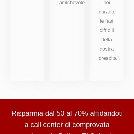
amichevole".
noi
durante
le fasi
difficili
della
nostra
crescita".
Risparmia dal 50 al 70% affidandoti
a call center di comprovata