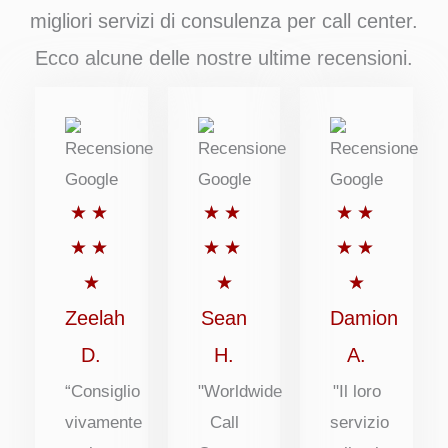
migliori servizi di consulenza per call center.
Ecco alcune delle nostre ultime recensioni.
Valutato
Valutato
Valutato
★
★
★
★
★
★
5
5
5
★
★
★
★
★
★
su
su
su
★
★
★
5
5
5
Zeelah
Sean
Damion
D.
H.
A.
“Consiglio
"Worldwide
"Il loro
vivamente
Call
servizio