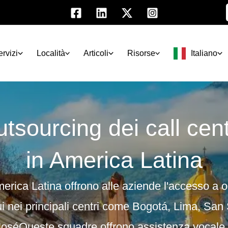
ervizi
Località
Articoli
Risorse
Italiano
tsourcing dei call cen
in America Latina
America Latina offrono alle aziende l'accesso a
o
ui
nei principali centri come
Bogotá, Lima, San S
José
Queste squadre offrono
assistenza vocale 