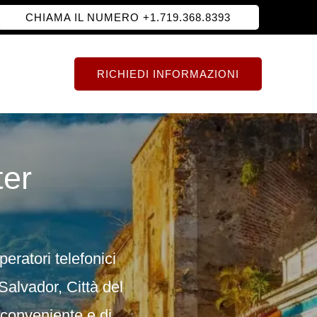
CHIAMA IL NUMERO +1.719.368.8393
RICHIEDI INFORMAZIONI
ter
peratori telefonici
alvador, Città del
conveniente e di