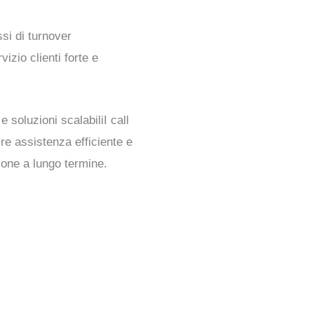
ssi di turnover
vizio clienti forte e
 e soluzioni scalabili
I call
ire
assistenza efficiente e
ione a lungo termine.
 center in America Latina: assistenza e vendite nearshore eff