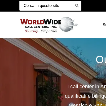
Cerca:
Passa
al
contenuto
S
Ou
I call center in 
qualificati e biling
Messico e San 