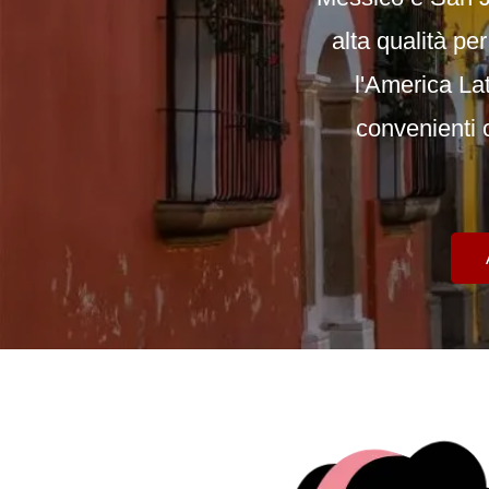
alta qualità
per 
l'America La
convenienti
c