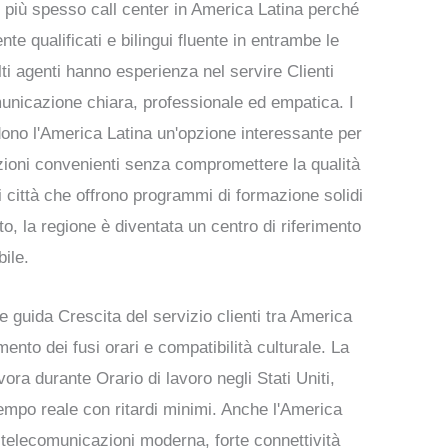
e più spesso
call center in America Latina
perché
te qualificati e bilingui
fluente in entrambe le
ti agenti hanno esperienza nel servire
Clienti
unicazione chiara, professionale ed empatica
. I
ndono l'America Latina un'opzione interessante per
zioni convenienti
senza compromettere la qualità
i città che offrono
programmi di formazione solidi
to
, la regione è diventata un centro di riferimento
bile.
he guida
Crescita del servizio clienti tra America
mento dei fusi orari e compatibilità culturale
. La
avora durante
Orario di lavoro negli Stati Uniti
,
tempo reale
con ritardi minimi. Anche l'America
i telecomunicazioni moderna, forte connettività