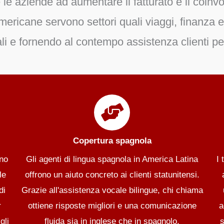
 le aziende ad aumentare il fatturato e il coin
mericane servono settori quali
viaggi, finanza 
dali e fornendo al contempo
assistenza clienti p
Copertura spagnola
ano
Gli agenti di lingua spagnola in America Latina
I 
le
offrono un aiuto concreto ai clienti statunitensi.
di
Grazie all'assistenza vocale bilingue, chi chiama
r
ottiene risposte migliori e una comunicazione
a
gli
fluida sia in inglese che in spagnolo.
s