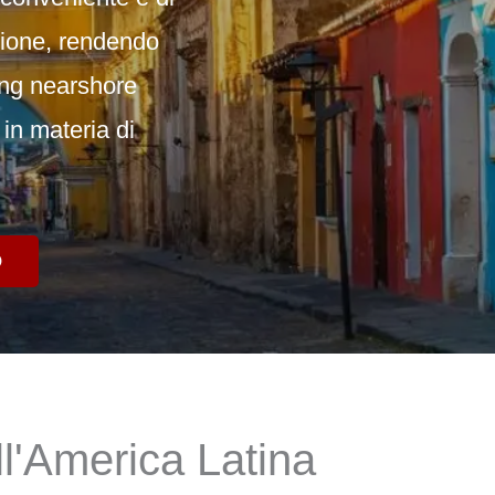
zione
, rendendo
ing nearshore
in materia di
ll'America Latina