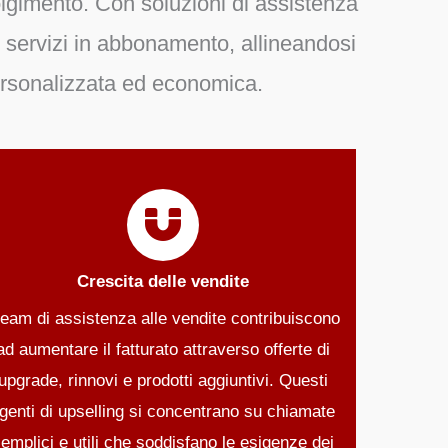
volgimento. Con
soluzioni di assistenza
e servizi in abbonamento
, allineandosi
ersonalizzata ed economica.
Crescita delle vendite
team di assistenza alle vendite contribuiscono
ad aumentare il fatturato attraverso offerte di
upgrade, rinnovi e prodotti aggiuntivi. Questi
genti di upselling si concentrano su chiamate
emplici e utili che soddisfano le esigenze dei