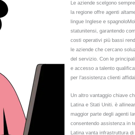
Le aziende scelgono sempr
la regione offre
agenti altamen
lingue
Inglese e spagnolo
Mol
statunitensi
, garantendo
com
costi operativi più bassi re
le aziende che cercano
solu
del servizio. Con le principal
e accesso a
talento qualifica
per l'assistenza clienti affida
Un altro vantaggio chiave c
Latina e Stati Uniti.
è
allinea
maggior parte degli agenti l
consentendo
assistenza in 
Latina vanta
infrastruttura d