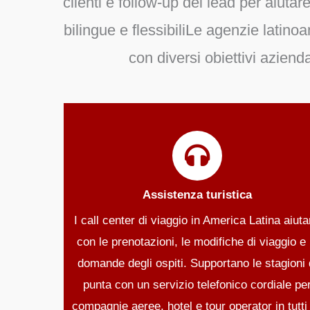
clienti e follow-up dei lead
per aiutare
bilingue e flessibili
Le agenzie latinoa
con diversi obiettivi azien
Assistenza turistica
I call center di viaggio in America Latina aiut
con le prenotazioni, le modifiche di viaggio e 
domande degli ospiti. Supportano le stagioni 
punta con un servizio telefonico cordiale pe
compagnie aeree, hotel e tour operator in tutti 