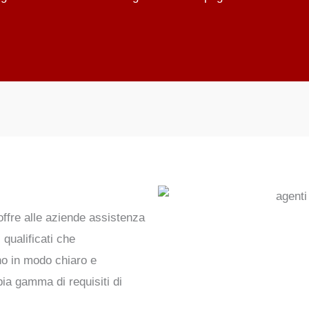
ffre alle aziende
assistenza
 qualificati che
no in modo chiaro e
ia gamma di requisiti di