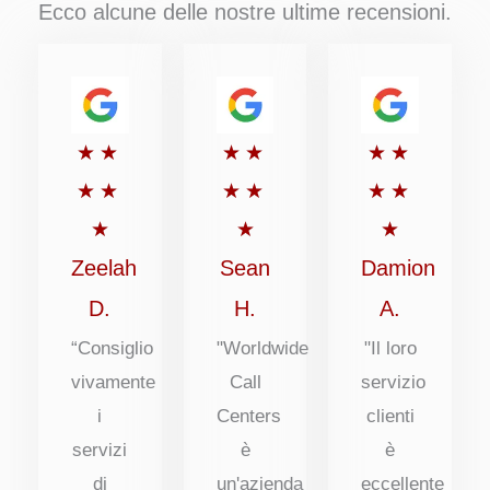
Ecco alcune delle nostre ultime recensioni.
Valutato
Valutato
Valutato
★
★
★
★
★
★
5
5
5
★
★
★
★
★
★
su
su
su
★
★
★
5
5
5
Zeelah
Sean
Damion
D.
H.
A.
“Consiglio
"Worldwide
"Il loro
vivamente
Call
servizio
i
Centers
clienti
servizi
è
è
di
un'azienda
eccellente