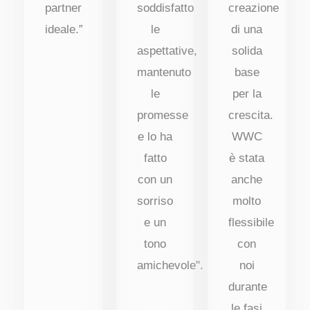
partner
soddisfatto
creazione
ideale.”
le
di una
aspettative,
solida
mantenuto
base
le
per la
promesse
crescita.
e lo ha
WWC
fatto
è stata
con un
anche
sorriso
molto
e un
flessibile
tono
con
amichevole".
noi
durante
le fasi