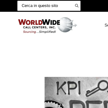
Cerca:
Passa
al
contenuto
S