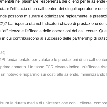
mentali nel plasmare l'esperienza dei clienti per le aziende 
tare l'efficacia di un call center, dei singoli operatori e delle
iende possono misurare e ottimizzare rapidamente le prestazio
(CX)? La risposta sta nel
Indicatori chiave di prestazione dei 
'efficienza e l'efficacia delle operazioni dei call center. Que
do in cui contribuiscono al successo delle partnership di outs
FCR)
KPI fondamentale per valutare le prestazioni di un call cente
 il primo contatto. Un tasso FCR elevato indica un'efficace ri
do un notevole risparmio sui costi alle aziende, minimizzando
sura la durata media di un'interazione con il cliente, compre