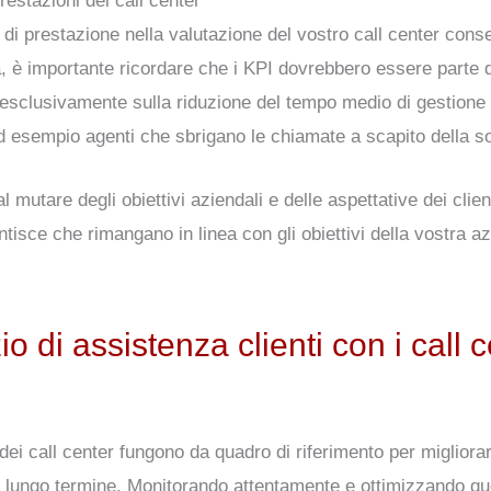
restazioni dei call center
e di prestazione nella valutazione del vostro call center con
, è importante ricordare che i KPI dovrebbero essere parte di
esclusivamente sulla riduzione del tempo medio di gestione
esempio agenti che sbrigano le chiamate a scapito della sod
al mutare degli obiettivi aziendali e delle aspettative dei cli
isce che rimangano in linea con gli obiettivi della vostra azie
zio di assistenza clienti con i call 
 dei call center fungono da quadro di riferimento per migliorar
a a lungo termine. Monitorando attentamente e ottimizzando qu