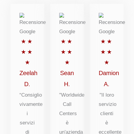
Valutato
Valutato
Valutato
★
★
★
★
★
★
5
5
5
★
★
★
★
★
★
su
su
su
★
★
★
5
5
5
Zeelah
Sean
Damion
D.
H.
A.
“Consiglio
"Worldwide
"Il loro
vivamente
Call
servizio
i
Centers
clienti
servizi
è
è
di
un'azienda
eccellente