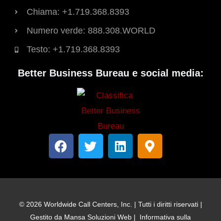
Chiama: +1.719.368.8393
Numero verde: 888.308.WORLD
Testo: +1.719.368.8393
Better Business Bureau e social media:
F
T
L
M
a
w
i
a
c
i
n
p
e
t
k
p
b
t
e
a
o
e
d
-
© 2026 Worldwide Call Centers, Inc. | Tutti i diritti riservati |
o
r
i
i
Gestito da
Mansa Soluzioni Web
|
Informativa sulla