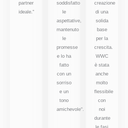
partner
soddisfatto
creazione
ideale.”
le
di una
aspettative,
solida
mantenuto
base
le
per la
promesse
crescita.
e lo ha
WWC
fatto
è stata
con un
anche
sorriso
molto
e un
flessibile
tono
con
amichevole".
noi
durante
le fasi