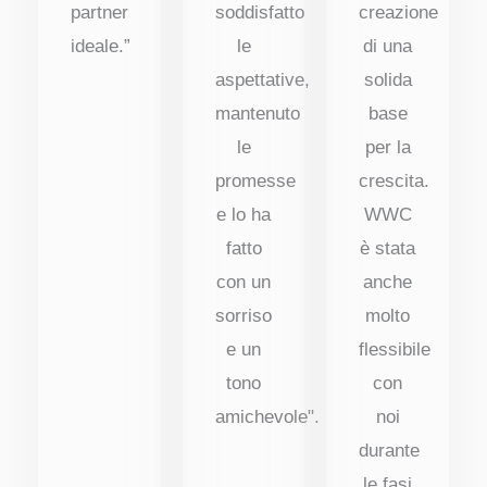
partner
soddisfatto
creazione
ideale.”
le
di una
aspettative,
solida
mantenuto
base
le
per la
promesse
crescita.
e lo ha
WWC
fatto
è stata
con un
anche
sorriso
molto
e un
flessibile
tono
con
amichevole".
noi
durante
le fasi