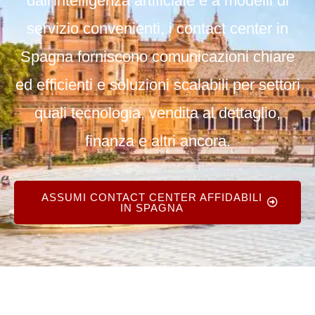
dall'intelligenza artificiale e a modelli di
servizio convenienti, i contact center in
Spagna forniscono comunicazioni chiare
ed efficienti e soluzioni scalabili per settori
quali tecnologia, vendita al dettaglio,
finanza e altri ancora.
ASSUMI CONTACT CENTER AFFIDABILI
IN SPAGNA