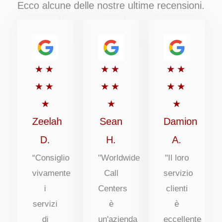
Ecco alcune delle nostre ultime recensioni.
Valutato
Valutato
Valutato
★
★
★
★
★
★
5
5
5
★
★
★
★
★
★
su
su
su
★
★
★
5
5
5
Zeelah
Sean
Damion
D.
H.
A.
“Consiglio
"Worldwide
"Il loro
vivamente
Call
servizio
i
Centers
clienti
servizi
è
è
di
un'azienda
eccellente