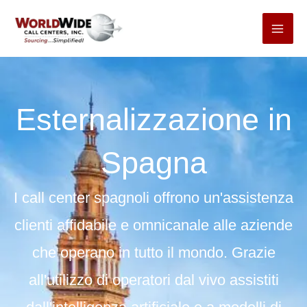
Passa
al
contenuto
Esternalizzazione in
Spagna
I call center spagnoli offrono un'assistenza
clienti affidabile e omnicanale alle aziende
che operano in tutto il mondo. Grazie
all'utilizzo di operatori dal vivo assistiti