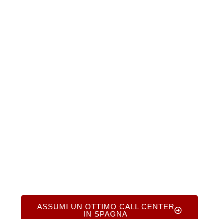
I nostri consulenti senior possono aiutarti a trovare
call center affidabili in Spagna che siano in linea
con i tuoi obiettivi aziendali. Chiama il numero
+1.719.368.8393 o compila il nostro modulo online
per ricevere una consulenza gratuita. Ti forniremo
una guida passo passo, aiutandoti a scegliere con
sicurezza il partner di outsourcing più adatto alle
tue esigenze.
ASSUMI UN OTTIMO CALL CENTER
IN SPAGNA