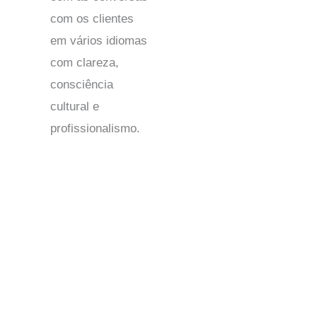
com os clientes
em vários idiomas
com clareza,
consciência
cultural e
profissionalismo.
Roménia: um destino líder em outsourcing de call
centers
Por que a Roménia se destaca