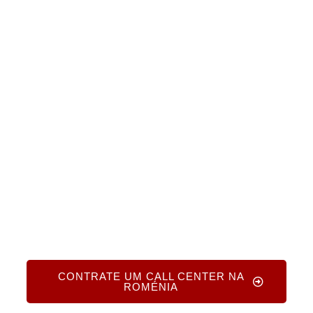
Roménia e além. Ligue para +1.719.368.8393 ou
preencha o nosso breve formulário online para
receber uma consulta gratuita, orientação
especializada e várias cotações de agências
confiáveis. Deixe-nos ajudá-lo a encontrar o
caminho mais eficaz para o sucesso da
terceirização hoje mesmo.
CONTRATE UM CALL CENTER NA
ROMÉNIA