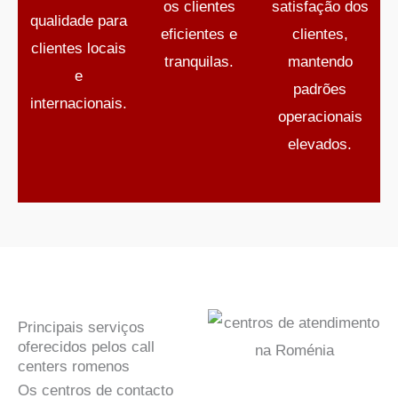
os clientes
satisfação dos
qualidade para
eficientes e
clientes,
clientes locais
tranquilas.
mantendo
e
padrões
internacionais.
operacionais
elevados.
Principais serviços
oferecidos pelos call
centers romenos
Os centros de contacto