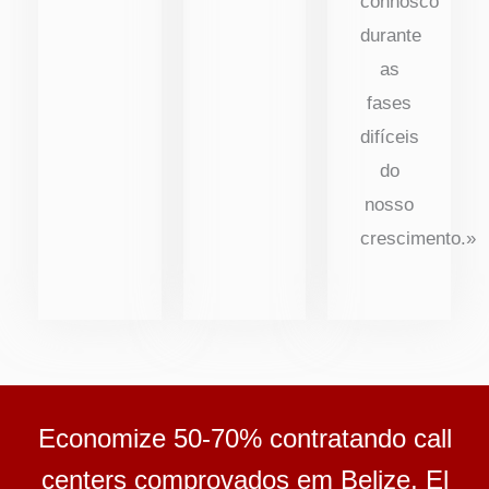
connosco
durante
as
fases
difíceis
do
nosso
crescimento.»
Economize 50-70% contratando call
centers comprovados em Belize, El