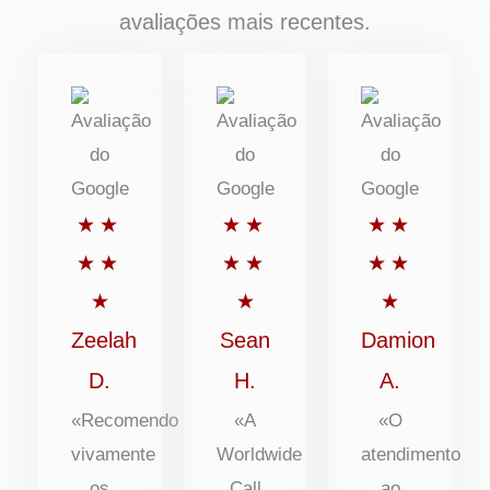
avaliações mais recentes.
Classificado
Classificado
Classific
★
★
★
★
★
★
com
com
com
★
★
★
★
★
★
5
5
5
★
★
★
de
de
de
Zeelah
Sean
Damion
5
5
5
D.
H.
A.
«Recomendo
«A
«O
vivamente
Worldwide
atendimento
os
Call
ao