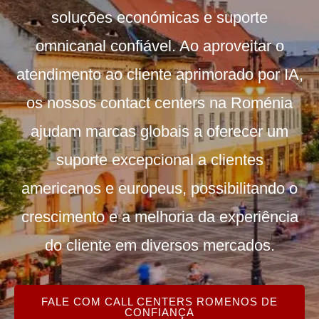
soluções económicas e suporte
omnicanal confiável. Ao aproveitar o
atendimento ao cliente aprimorado por IA,
os nossos contact centers na Roménia
ajudam marcas globais a oferecer um
suporte excepcional a clientes
americanos e europeus, possibilitando o
crescimento e a melhoria da experiência
do cliente em diversos mercados.
FALE COM CALL CENTERS ROMENOS DE
CONFIANÇA