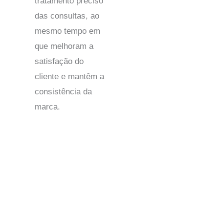
tratamento preciso
das consultas, ao
mesmo tempo em
que melhoram a
satisfação do
cliente e mantêm a
consistência da
marca.
Terceirização de contact center na Virgínia Ocidental:
suporte confiável, escalável e econômico