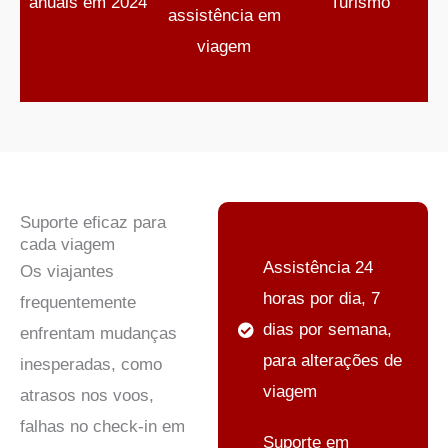
anuais em 2024
Turismo
assistência em
viagem
Suporte eficaz para
cada viagem
Assistência 24
Os viajantes
horas por dia, 7
frequentemente
dias por semana,
enfrentam mudanças
para alterações de
inesperadas, como
viagem
atrasos nos voos,
falhas no check-in em
Suporte em