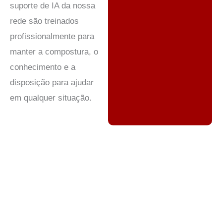
suporte de IA da nossa
rede são treinados
profissionalmente para
manter a compostura, o
conhecimento e a
disposição para ajudar
em qualquer situação.
Centros de atendimento para viagens e hotelaria:
melhorando a experiência do cliente em um setor vital
No mundo acelerado e centrado no cliente das