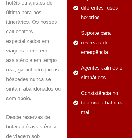
hotéis ou ajustes de
diferentes fusos
última hora nos
horários
itinerários. Os nossos
call centers
Suporte para
especializados em
reservas de
viagens oferecem
emergência
assistência em tempo
Agentes calmos e
real, garantindo que os
simpáticos
hóspedes nunca se
sintam abandonados ou
Consistência no
sem apoio.
telefone, chat e e-
mail
Desde reservas de
hotéis até assistência
de viagem sob