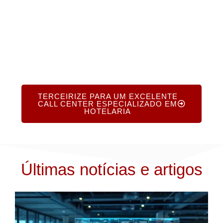
sem custos ou obrigações.
TERCEIRIZE PARA UM EXCELENTE
CALL CENTER ESPECIALIZADO EM
HOTELARIA
Últimas notícias e artigos