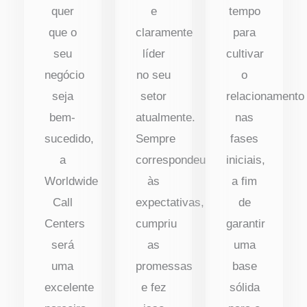
quer
e
tempo
que o
claramente
para
seu
líder
cultivar
negócio
no seu
o
seja
setor
relacionamento
bem-
atualmente.
nas
sucedido,
Sempre
fases
a
correspondeu
iniciais,
Worldwide
às
a fim
Call
expectativas,
de
Centers
cumpriu
garantir
será
as
uma
uma
promessas
base
excelente
e fez
sólida