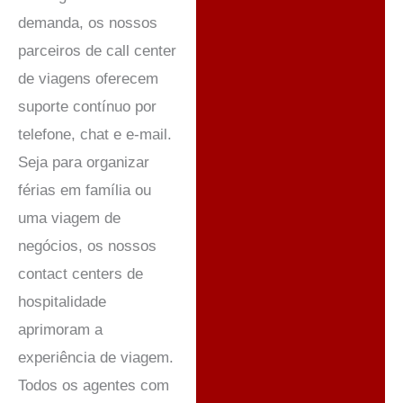
demanda, os nossos
parceiros de call center
de viagens oferecem
suporte contínuo por
telefone, chat e e-mail.
Seja para organizar
férias em família ou
uma viagem de
negócios, os nossos
contact centers de
hospitalidade
aprimoram a
experiência de viagem.
Todos os agentes com