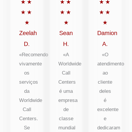
Classificado
Classificado
Classific
★
★
★
★
★
★
com
com
com
★
★
★
★
★
★
5
5
5
★
★
★
de
de
de
Zeelah
Sean
Damion
5
5
5
D.
H.
A.
«Recomendo
«A
«O
vivamente
Worldwide
atendimento
os
Call
ao
serviços
Centers
cliente
da
é uma
deles
Worldwide
empresa
é
Call
de
excelente
Centers.
classe
e
Se
mundial
dedicaram