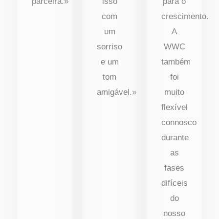
parceira.»
isso
para o
com
crescimento.
um
A
sorriso
WWC
e um
também
tom
foi
amigável.»
muito
flexível
connosco
durante
as
fases
difíceis
do
nosso