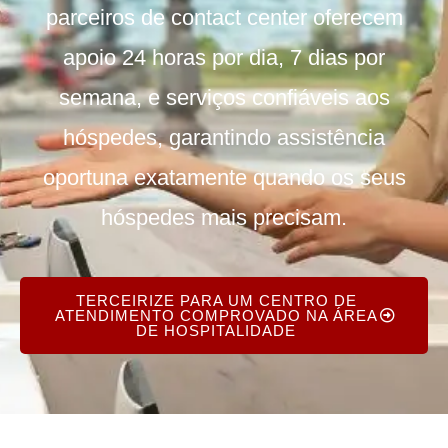
parceiros de contact center oferecem
apoio 24 horas por dia, 7 dias por
semana, e serviços confiáveis aos
hóspedes, garantindo assistência
oportuna exatamente quando os seus
hóspedes mais precisam.
TERCEIRIZE PARA UM CENTRO DE
ATENDIMENTO COMPROVADO NA ÁREA
DE HOSPITALIDADE