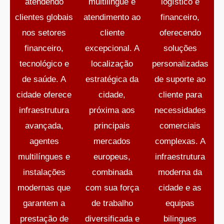
atendendo
multilingue e
logístico e
clientes globais
atendimento ao
financeiro,
nos setores
cliente
oferecendo
financeiro,
excepcional. A
soluções
tecnológico e
localização
personalizadas
de saúde. A
estratégica da
de suporte ao
cidade oferece
cidade,
cliente para
infraestrutura
próxima aos
necessidades
avançada,
principais
comerciais
agentes
mercados
complexas. A
multilíngues e
europeus,
infraestrutura
instalações
combinada
moderna da
modernas que
com sua força
cidade e as
garantem a
de trabalho
equipas
prestação de
diversificada e
bilingues