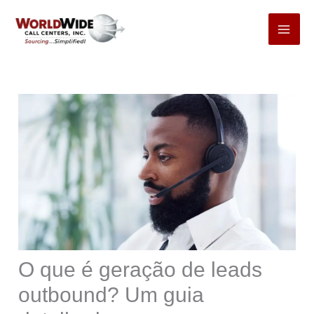
Pular
para
o
conteúdo
O que é geração de leads
outbound? Um guia