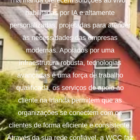
na Irlanda oferecem soluções ao vivo,
habilitadas por IA e altamente
personalizadas, projetadas para atender
às necessidades das empresas
modernas. Apoiados por uma
infraestrutura robusta, tecnologias
avançadas e uma força de trabalho
qualificada, os serviços de apoio ao
cliente na Irlanda permitem que as
organizações se conectem com os
clientes de forma eficiente e consistente.
Através da sua rede confiável, a WCC faz