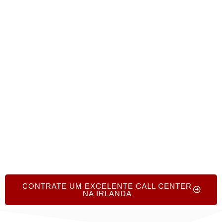
operações internacionais.
Por favor, ligue para nós através do
número
+1.719.368.8393
ou preencha hoje
mesmo um breve formulário online para receber
orientação especializada e gratuita da nossa
experiente equipa de consultoria.
CONTRATE UM EXCELENTE CALL CENTER
NA IRLANDA