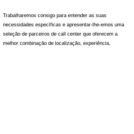
Trabalharemos consigo para entender as suas
necessidades específicas e apresentar-lhe-emos uma
seleção de parceiros de call center que oferecem a
melhor combinação de localização, experiência,
capacidade e preço. Os nossos call centers americanos
são conhecidos pela sua excelência e estamos
confiantes de que podemos encontrar o parceiro certo
para si.
Entre em contacto connosco hoje mesmo
para solicitar
um
consulta gratuita
e comece a trabalhar com um call
center confiável sediado nos Estados Unidos.
Ajudaremos você a expandir as operações, melhorar a