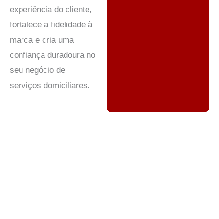
experiência do cliente,
fortalece a fidelidade à
marca e cria uma
confiança duradoura no
seu negócio de
serviços domiciliares.
Suporte a serviços domésticos:
aumentando a satisfação do
cliente em todos os lugares