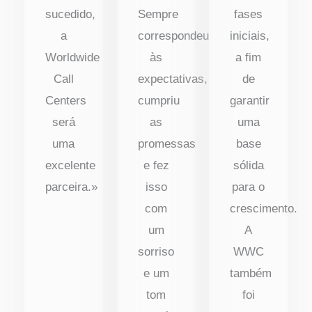
sucedido,
Sempre
fases
a
correspondeu
iniciais,
Worldwide
às
a fim
Call
expectativas,
de
Centers
cumpriu
garantir
será
as
uma
uma
promessas
base
excelente
e fez
sólida
parceira.»
isso
para o
com
crescimento.
um
A
sorriso
WWC
e um
também
tom
foi