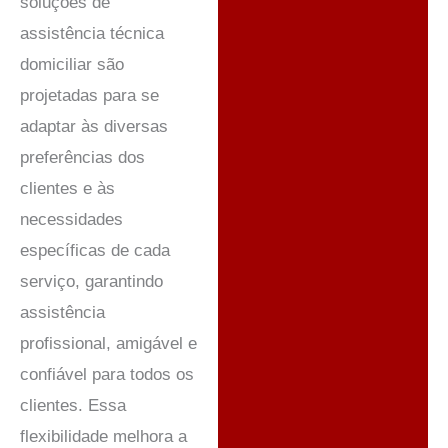
soluções de
assistência técnica
domiciliar são
projetadas para se
adaptar às diversas
preferências dos
clientes e às
necessidades
específicas de cada
serviço, garantindo
assistência
profissional, amigável e
confiável para todos os
clientes. Essa
flexibilidade melhora a