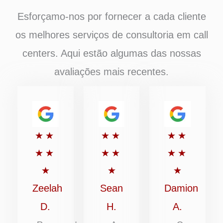
Esforçamo-nos por fornecer a cada cliente
os melhores serviços de consultoria em call
centers. Aqui estão algumas das nossas
avaliações mais recentes.
Classificado
Classificado
Classific
★
★
★
★
★
★
com
com
com
★
★
★
★
★
★
5
5
5
★
★
★
de
de
de
Zeelah
Sean
Damion
5
5
5
D.
H.
A.