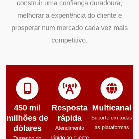
construir uma confiança duradoura,
melhorar a experiência do cliente e
prosperar num mercado cada vez mais
competitivo.
450 mil
Resposta
Multicanal
milhões de
rápida
Suporte em todas
dólares
as plataformas
Atendimento
rápido ao cliente
Tamanho do