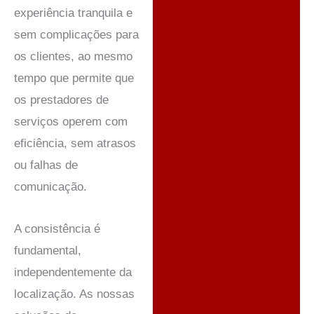
experiência tranquila e
sem complicações para
os clientes, ao mesmo
tempo que permite que
os prestadores de
serviços operem com
eficiência, sem atrasos
ou falhas de
comunicação.
A consistência é
fundamental,
independentemente da
localização. As nossas