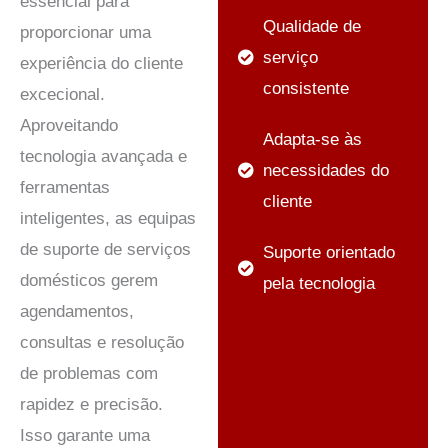
essencial para
Qualidade de
proporcionar uma
serviço
experiência do cliente
consistente
excecional.
Aproveitando
Adapta-se às
tecnologia avançada e
necessidades do
ferramentas
cliente
inteligentes, as equipas
de suporte de serviços
Suporte orientado
domésticos gerem
pela tecnologia
agendamentos,
consultas e resolução
de problemas com
rapidez e precisão.
Isso garante uma