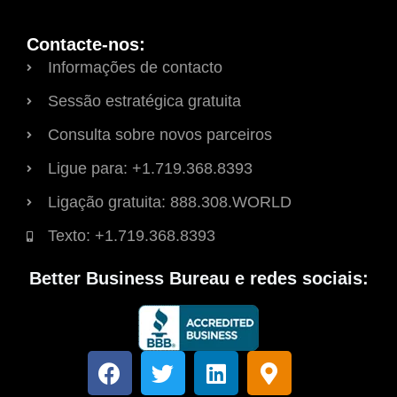
Contacte-nos:
Informações de contacto
Sessão estratégica gratuita
Consulta sobre novos parceiros
Ligue para: +1.719.368.8393
Ligação gratuita: 888.308.WORLD
Texto: +1.719.368.8393
Better Business Bureau e redes sociais:
F
T
L
M
a
w
i
a