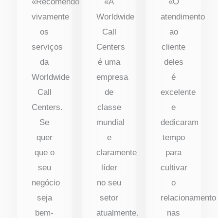
«Recomendo
«A
«O
vivamente
Worldwide
atendimento
os
Call
ao
serviços
Centers
cliente
da
é uma
deles
Worldwide
empresa
é
Call
de
excelente
Centers.
classe
e
Se
mundial
dedicaram
quer
e
tempo
que o
claramente
para
seu
líder
cultivar
negócio
no seu
o
seja
setor
relacionamento
bem-
atualmente.
nas