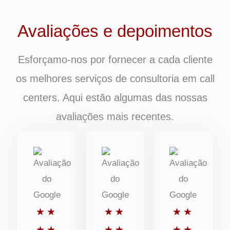
Avaliações e depoimentos
Esforçamo-nos por fornecer a cada cliente
os melhores serviços de consultoria em call
centers. Aqui estão algumas das nossas
avaliações mais recentes.
Classificado
Classificado
Classific
★
★
★
★
★
★
com
com
com
★
★
★
★
★
★