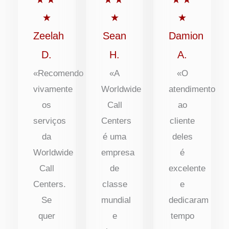
5
5
5
★
★
★
de
de
de
Zeelah
Sean
Damion
5
5
5
D.
H.
A.
«Recomendo
«A
«O
vivamente
Worldwide
atendimento
os
Call
ao
serviços
Centers
cliente
da
é uma
deles
Worldwide
empresa
é
Call
de
excelente
Centers.
classe
e
Se
mundial
dedicaram
quer
e
tempo