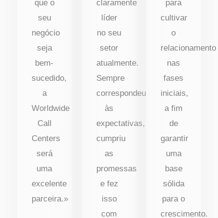
que o
claramente
para
seu
líder
cultivar
negócio
no seu
o
seja
setor
relacionamento
bem-
atualmente.
nas
sucedido,
Sempre
fases
a
correspondeu
iniciais,
Worldwide
às
a fim
Call
expectativas,
de
Centers
cumpriu
garantir
será
as
uma
uma
promessas
base
excelente
e fez
sólida
parceira.»
isso
para o
com
crescimento.