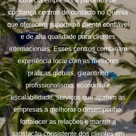
conecta empresas a parceiros de
confiança
centros de contacto no Quénia
que oferecem suporte ao cliente confiável
e de alta qualidade para clientes
internacionais. Esses centros combinam
experiência local com as melhores
práticas globais, garantindo
profissionalismo, economia e
escalabilidade.
serviços
que ajudam as
empresas a melhorar o desempenho,
fortalecer as relações e manter a
satisfação consistente dos clientes em