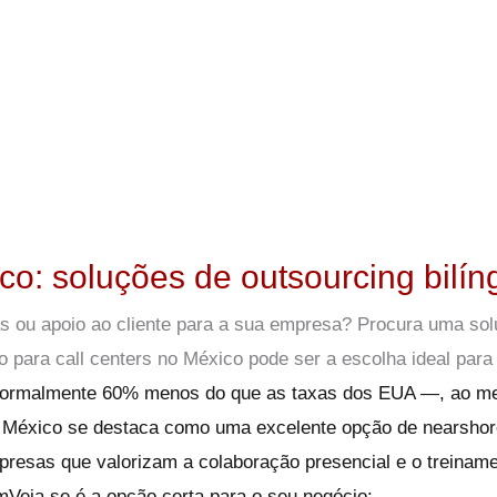
co: soluções de outsourcing bilí
das ou apoio ao cliente para a sua empresa? Procura uma so
ção para call centers no México pode ser a escolha ideal pa
— normalmente 60% menos do que as taxas dos EUA —, ao 
, o México se destaca como uma excelente opção de nearsho
resas que valorizam a colaboração presencial e o treiname
m
Veja se é a opção certa para o seu negócio: