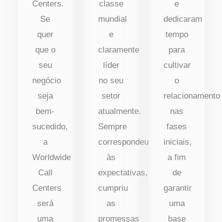
Centers.
classe
e
Se
mundial
dedicaram
quer
e
tempo
que o
claramente
para
seu
líder
cultivar
negócio
no seu
o
seja
setor
relacionamento
bem-
atualmente.
nas
sucedido,
Sempre
fases
a
correspondeu
iniciais,
Worldwide
às
a fim
Call
expectativas,
de
Centers
cumpriu
garantir
será
as
uma
uma
promessas
base