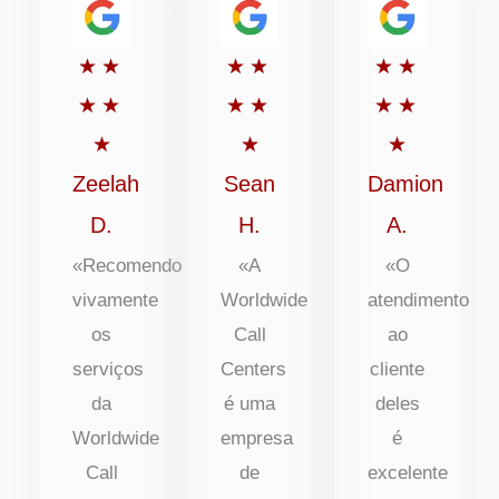
Classificado
Classificado
Classific
★
★
★
★
★
★
com
com
com
★
★
★
★
★
★
5
5
5
★
★
★
de
de
de
Zeelah
Sean
Damion
5
5
5
D.
H.
A.
«Recomendo
«A
«O
vivamente
Worldwide
atendimento
os
Call
ao
serviços
Centers
cliente
da
é uma
deles
Worldwide
empresa
é
Call
de
excelente