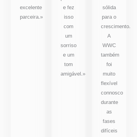
excelente
e fez
sólida
parceira.»
isso
para o
com
crescimento.
um
A
sorriso
WWC
e um
também
tom
foi
amigável.»
muito
flexível
connosco
durante
as
fases
difíceis