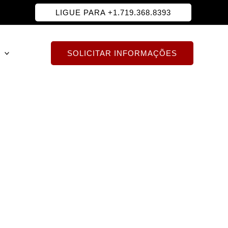
LIGUE PARA +1.719.368.8393
SOLICITAR INFORMAÇÕES
aryland
ais e soluções de
ilingues prestam um
res. Apoiados por
e favorável aos