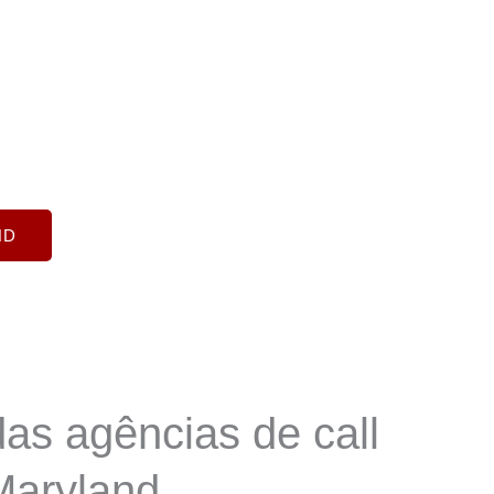
esas a melhorar a
peracional. Estes
ais e nacionais
municação.
ND
as agências de call
Maryland