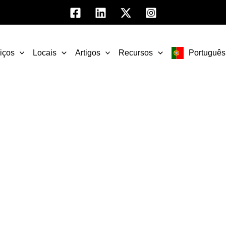
iços
Locais
Artigos
Recursos
Português
s de atendimento em M
ntro em expansão para call centers profission
apoio ao cliente. Agentes qualificados e mult
fiável e personalizado numa variedade de seto
tura sólida, tecnologia avançada e um ambient