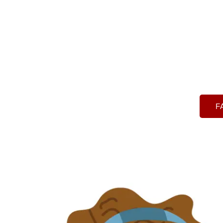
negócios, os cen
satisfação do cl
prestadores of
através d
F