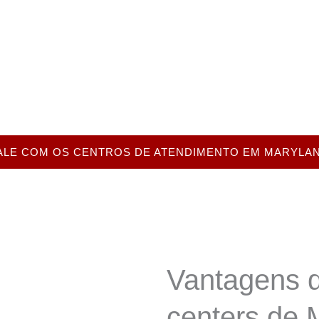
tros de contacto de Maryland ajudam as empr
iente, mantendo simultaneamente a eficiência o
erecem um apoio integrado a organizações loc
o telefone, e-mail, chat e outros canais de co
ALE COM OS CENTROS DE ATENDIMENTO EM MARYLA
Vantagens d
centers de 