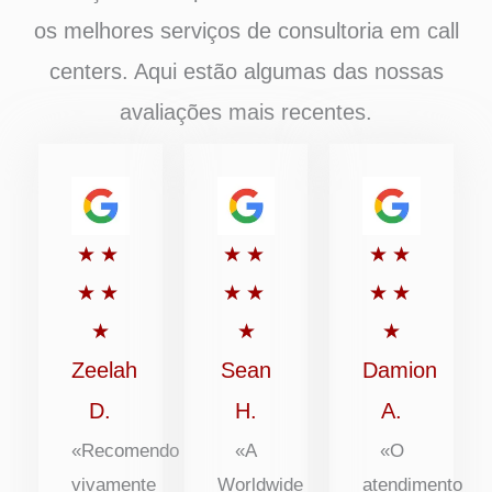
os melhores serviços de consultoria em call
centers. Aqui estão algumas das nossas
avaliações mais recentes.
Classificado
Classificado
Classific
★
★
★
★
★
★
com
com
com
★
★
★
★
★
★
5
5
5
★
★
★
de
de
de
Zeelah
Sean
Damion
5
5
5
D.
H.
A.
«Recomendo
«A
«O
vivamente
Worldwide
atendimento