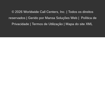
b
t
e
a
o
e
d
d
© 2026 Worldwide Call Centers, Inc. | Todos os direitos
o
r
i
o
reservados | Gerido por
Mansa Soluções Web
|
Política de
k
n
r
Privacidade
|
Termos de Utilização
|
Mapa do site XML
d
e
m
a
p
a
a
l
t
e
r
n
a
t