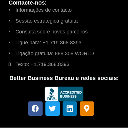
Contacte-nos:
Informações de contacto
Sessão estratégica gratuita
Consulta sobre novos parceiros
Ligue para: +1.719.368.8393
Ligação gratuita: 888.308.WORLD
Texto: +1.719.368.8393
Better Business Bureau e redes sociais:
F
T
L
M
a
w
i
a
c
i
n
r
e
t
k
c