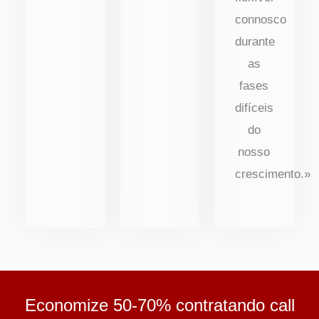
connosco
durante
as
fases
difíceis
do
nosso
crescimento.»
Economize 50-70% contratando call