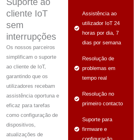
Suporte ao
cliente IoT
Assistência ao
sem
utilizador IoT 24
horas por dia, 7
interrupções
dias por semana
Os nossos parceiros
simplificam o suporte
Resolução de
ao cliente de IoT,
problemas em
garantindo que os
tempo real
utilizadores recebam
Resolução no
assistência oportuna e
primeiro contacto
eficaz para tarefas
como configuração de
Suporte para
dispositivos,
firmware e
atualizações de
configuração