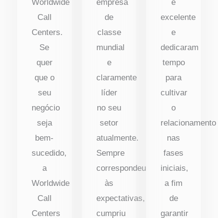
Worldwide
empresa
é
Call
de
excelente
Centers.
classe
e
Se
mundial
dedicaram
quer
e
tempo
que o
claramente
para
seu
líder
cultivar
negócio
no seu
o
seja
setor
relacionamento
bem-
atualmente.
nas
sucedido,
Sempre
fases
a
correspondeu
iniciais,
Worldwide
às
a fim
Call
expectativas,
de
Centers
cumpriu
garantir