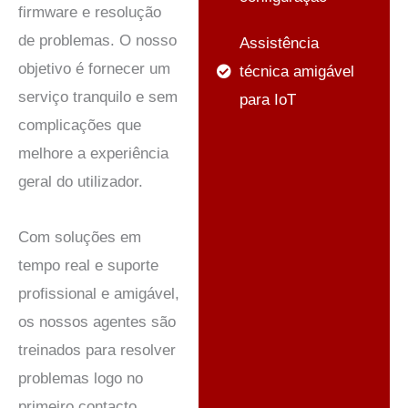
firmware e resolução
de problemas. O nosso
Assistência
objetivo é fornecer um
técnica amigável
serviço tranquilo e sem
para IoT
complicações que
melhore a experiência
geral do utilizador.
Com soluções em
tempo real e suporte
profissional e amigável,
os nossos agentes são
treinados para resolver
problemas logo no
primeiro contacto.