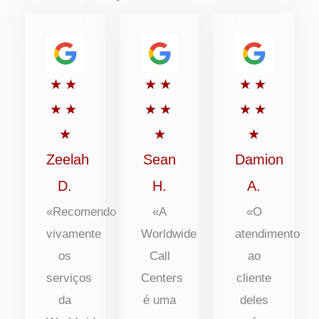
Classificado
Classificado
Classific
★
★
★
★
★
★
com
com
com
★
★
★
★
★
★
5
5
5
★
★
★
de
de
de
Zeelah
Sean
Damion
5
5
5
D.
H.
A.
«Recomendo
«A
«O
vivamente
Worldwide
atendimento
os
Call
ao
serviços
Centers
cliente
da
é uma
deles