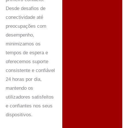
Desde desafios de
conectividade até
preocupações com
desempenho,
minimizamos os
tempos de espera e
oferecemos suporte
consistente e confiável
24 horas por dia,
mantendo os
utilizadores satisfeitos
e confiantes nos seus
dispositivos.