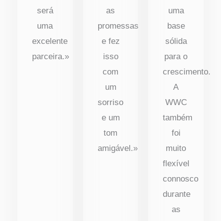
será
as
uma
uma
promessas
base
excelente
e fez
sólida
parceira.»
isso
para o
com
crescimento.
um
A
sorriso
WWC
e um
também
tom
foi
amigável.»
muito
flexível
connosco
durante
as