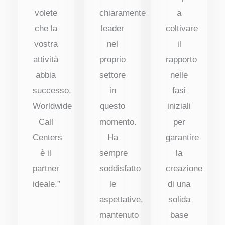
volete
chiaramente
a
che la
leader
coltivare
vostra
nel
il
attività
proprio
rapporto
abbia
settore
nelle
successo,
in
fasi
Worldwide
questo
iniziali
Call
momento.
per
Centers
Ha
garantire
è il
sempre
la
partner
soddisfatto
creazione
ideale.”
le
di una
aspettative,
solida
mantenuto
base