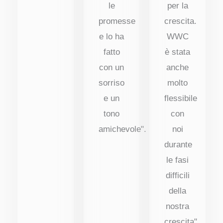
le
per la
promesse
crescita.
e lo ha
WWC
fatto
è stata
con un
anche
sorriso
molto
e un
flessibile
tono
con
amichevole".
noi
durante
le fasi
difficili
della
nostra
crescita".