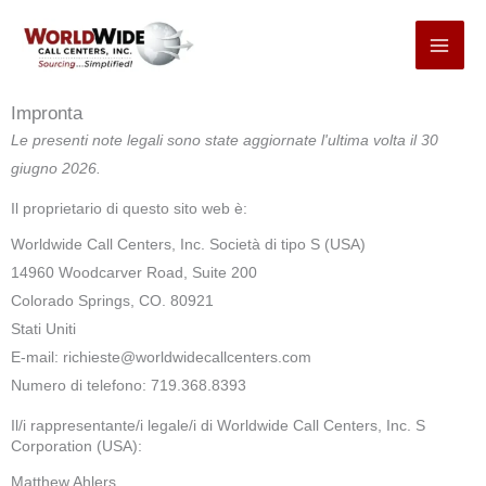
Passa
al
contenuto
Impronta
Le presenti note legali sono state aggiornate l'ultima volta il 30
giugno 2026.
Il proprietario di questo sito web è:
Worldwide Call Centers, Inc. Società di tipo S (USA)
14960 Woodcarver Road, Suite 200
Colorado Springs, CO. 80921
Stati Uniti
E-mail:
richieste@
worldwidecallcenters.com
Numero di telefono: 719.368.8393
Il/i rappresentante/i legale/i di Worldwide Call Centers, Inc. S
Corporation (USA):
Matthew Ahlers