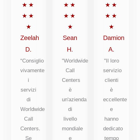
Valutato
Valutato
Valutato
★
★
★
★
★
★
5
5
5
★
★
★
★
★
★
su
su
su
★
★
★
5
5
5
Zeelah
Sean
Damion
D.
H.
A.
“Consiglio
"Worldwide
"Il loro
vivamente
Call
servizio
i
Centers
clienti
servizi
è
è
di
un'azienda
eccellente
Worldwide
di
e
Call
livello
hanno
Centers.
mondiale
dedicato
Se
e
tempo