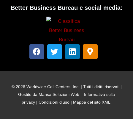
Better Business Bureau e social media:
F
T
L
M
a
w
i
a
c
i
n
p
e
t
k
p
b
t
e
a
o
e
d
-
© 2026 Worldwide Call Centers, Inc. | Tutti i diritti riservati |
o
r
i
i
Gestito da
Mansa Soluzioni Web
|
Informativa sulla
k
n
n
privacy
|
Condizioni d'uso
|
Mappa del sito XML
d
i
c
a