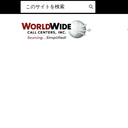
検
コ
索:
ン
テ
ン
ツ
へ
ス
キ
ッ
プ