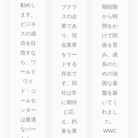
勧めし
プクラ
期段階
ます。
スの企
から時
ビジネ
業であ
間をか
スの成
り、現
けて関
功を目
在業界
係を育
指すな
をリー
み、成
ら、ワ
ドする
長のた
ールド
存在で
めの強
ワイ
す。同
固な基
ド・コ
社は常
盤を築
ールセ
に期待
いてく
ンター
に応
れまし
は最適
え、約
た。
なパー
束を果
WWC