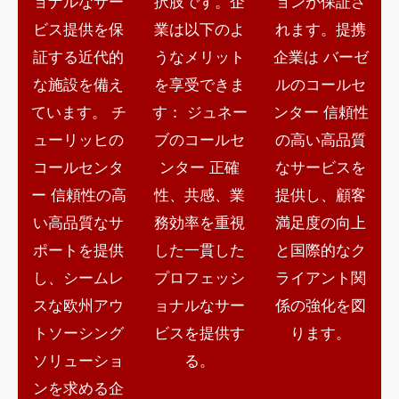
ョナルなサー
択肢です。企
ョンが保証さ
ビス提供を保
業は以下のよ
れます。提携
証する近代的
うなメリット
企業は
バーゼ
な施設を備え
を享受できま
ルのコールセ
ています。
チ
す：
ジュネー
ンター
信頼性
ューリッヒの
ブのコールセ
の高い高品質
コールセンタ
ンター
正確
なサービスを
ー
信頼性の高
性、共感、業
提供し、顧客
い高品質なサ
務効率を重視
満足度の向上
ポートを提供
した一貫した
と国際的なク
し、シームレ
プロフェッシ
ライアント関
スな欧州アウ
ョナルなサー
係の強化を図
トソーシング
ビスを提供す
ります。
ソリューショ
る。
ンを求める企