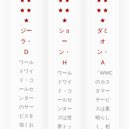
★
★
★
★
★
★
点
点
点
★
★
★
★
★
★
満
満
満
★
★
★
点
点
点
ジー
ショ
ダミ
中
中
中
ラ・
ー
オ
5
5
5
D
ン・
ン・
点
点
点
H
A
ワール
ドワイ
ワール
「WWC
ド・コ
ドワイ
のカス
ールセ
ド・コ
タマー
ンター
ールセ
サービ
のサー
ンター
スは素
ビスを
ズは世
晴らし
強くお
界トッ
く、初