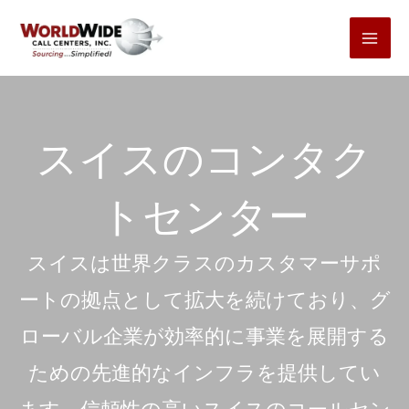
コ
ン
テ
ン
ツ
スイスのコンタク
へ
ス
トセンター
キ
ッ
スイスは世界クラスのカスタマーサポ
プ
ートの拠点として拡大を続けており、グ
ローバル企業が効率的に事業を展開する
ための先進的なインフラを提供してい