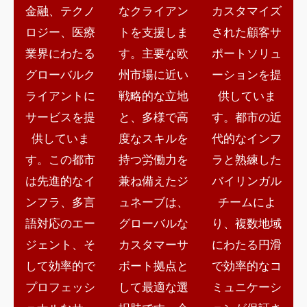
金融、テクノ
なクライアン
カスタマイズ
ロジー、医療
トを支援しま
された顧客サ
業界にわたる
す。主要な欧
ポートソリュ
グローバルク
州市場に近い
ーションを提
ライアントに
戦略的な立地
供していま
サービスを提
と、多様で高
す。都市の近
供していま
度なスキルを
代的なインフ
す。この都市
持つ労働力を
ラと熟練した
は先進的なイ
兼ね備えたジ
バイリンガル
ンフラ、多言
ュネーブは、
チームによ
語対応のエー
グローバルな
り、複数地域
ジェント、そ
カスタマーサ
にわたる円滑
して効率的で
ポート拠点と
で効率的なコ
プロフェッシ
して最適な選
ミュニケーシ