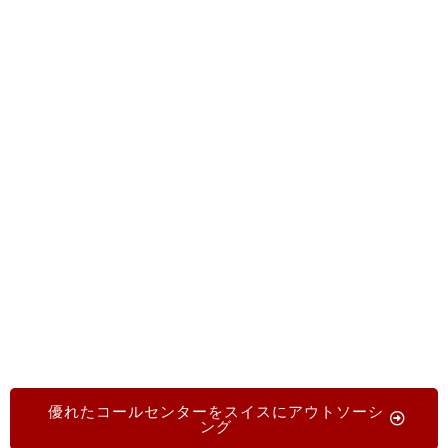
く、カスタマイズされたコンタクトセンターソリ
ューションを提供する実績あるスイスのパートナ
ー企業と、貴社を結びつけます。お電話くださ
い。
+1. 719.368.8393
または簡単なオンラインフ
ォームにご記入いただくと、無料で義務も一切な
く、パーソナライズされた提案を受け取れます。
自信を持ってグローバルなカスタマーエクスペリ
エンスを向上させましょう。
優れたコールセンターをスイスにアウトソーシ
ング