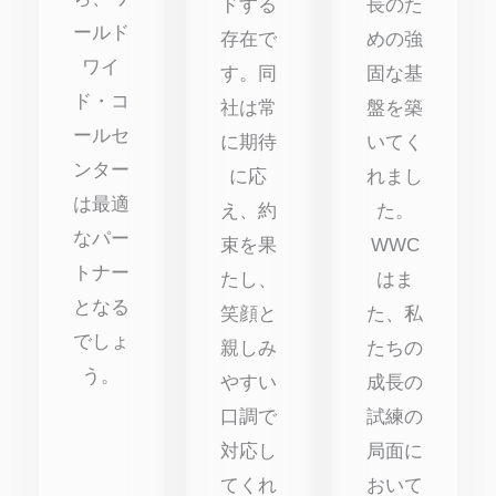
ドする
長のた
ールド
存在で
めの強
ワイ
す。同
固な基
ド・コ
社は常
盤を築
ールセ
に期待
いてく
ンター
に応
れまし
は最適
え、約
た。
なパー
束を果
WWC
トナー
たし、
はま
となる
笑顔と
た、私
でしょ
親しみ
たちの
う。
やすい
成長の
口調で
試練の
対応し
局面に
てくれ
おいて