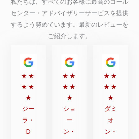
私たちは、すべてのお客様に最高のコール
センター・アドバイザリーサービスを提供
するよう努めています。最新のレビューを
ご紹介します。
5
5
5
★
★
★
★
★
★
点
点
点
★
★
★
★
★
★
満
満
満
★
★
★
点
点
点
ジー
ショ
ダミ
中
中
中
ラ・
ー
オ
5
5
5
D
ン・
ン・