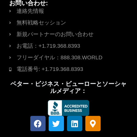
お問い合わせ:
連絡先情報
無料戦略セッション
新規パートナーのお問い合わせ
お電話：+1.719.368.8393
フリーダイヤル：888.308.WORLD
電話番号: +1.719.368.8393
ベター・ビジネス・ビューローとソーシャ
ルメディア：
フ
T
L
マ
ェ
w
i
ッ
イ
i
n
プ