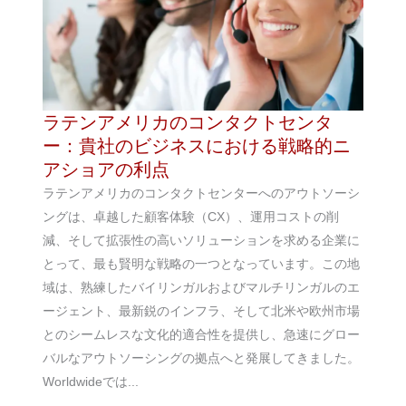
ラテンアメリカのコンタクトセンタ
ー：貴社のビジネスにおける戦略的ニ
アショアの利点
ラテンアメリカのコンタクトセンターへのアウトソーシ
ングは、卓越した顧客体験（CX）、運用コストの削
減、そして拡張性の高いソリューションを求める企業に
とって、最も賢明な戦略の一つとなっています。この地
域は、熟練したバイリンガルおよびマルチリンガルのエ
ージェント、最新鋭のインフラ、そして北米や欧州市場
とのシームレスな文化的適合性を提供し、急速にグロー
バルなアウトソーシングの拠点へと発展してきました。
Worldwideでは...