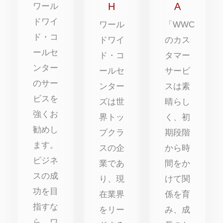
点
点
点
H
A
ワール
ドワイ
ワール
「WWC
ド・コ
ドワイ
のカス
ールセ
ド・コ
タマー
ンター
ールセ
サービ
のサー
ンター
スは素
ビスを
ズは世
晴らし
強くお
界トッ
く、初
勧めし
プクラ
期段階
ます。
スの企
から時
ビジネ
業であ
間をか
スの成
り、現
けて関
功を目
在業界
係を育
指すな
をリー
み、成
ら、ワ