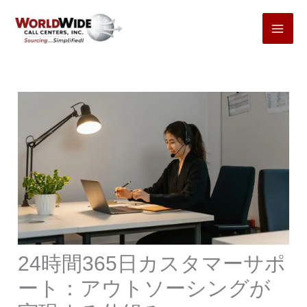
コ
ン
テ
ン
ツ
へ
ス
キ
ッ
プ
24時間365日カスタマーサポ
ート：アウトソーシングが