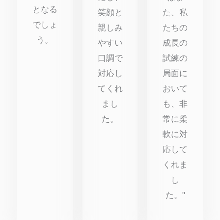
となる
笑顔と
た、私
でしょ
親しみ
たちの
う。
やすい
成長の
口調で
試練の
対応し
局面に
てくれ
おいて
まし
も、非
た。
常に柔
軟に対
応して
くれま
し
た。"