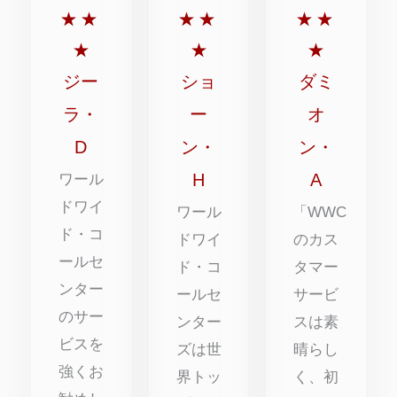
点
点
点
★
★
★
★
★
★
満
満
満
★
★
★
点
点
点
ジー
ショ
ダミ
中
中
中
ラ・
ー
オ
5
5
5
D
ン・
ン・
点
点
点
H
A
ワール
ドワイ
ワール
「WWC
ド・コ
ドワイ
のカス
ールセ
ド・コ
タマー
ンター
ールセ
サービ
のサー
ンター
スは素
ビスを
ズは世
晴らし
強くお
界トッ
く、初