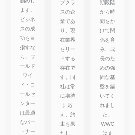
勧めし
プクラ
期段階
ます。
スの企
から時
ビジネ
業であ
間をか
スの成
り、現
けて関
功を目
在業界
係を育
指すな
をリー
み、成
ら、ワ
ドする
長のた
ールド
存在で
めの強
ワイ
す。同
固な基
ド・コ
社は常
盤を築
ールセ
に期待
いてく
ンター
に応
れまし
は最適
え、約
た。
なパー
束を果
WWC
トナー
たし、
はま