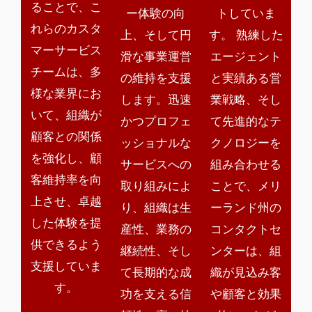
ることで、こ
ー体験の向
トしていま
れらのカスタ
上、そして円
す。 熟練した
マーサービス
滑な事業運営
エージェント
チームは、多
の維持を支援
と実績ある営
様な業界にお
します。迅速
業戦略、そし
いて、組織が
かつプロフェ
て先進的なテ
顧客との関係
ッショナルな
クノロジーを
を強化し、顧
サービスへの
組み合わせる
客維持率を向
取り組みによ
ことで、メリ
上させ、卓越
り、組織は生
ーランド州の
した体験を提
産性、業務の
コンタクトセ
供できるよう
継続性、そし
ンターは、組
支援していま
て長期的な成
織が見込み客
す。
功を支える信
や顧客と効果