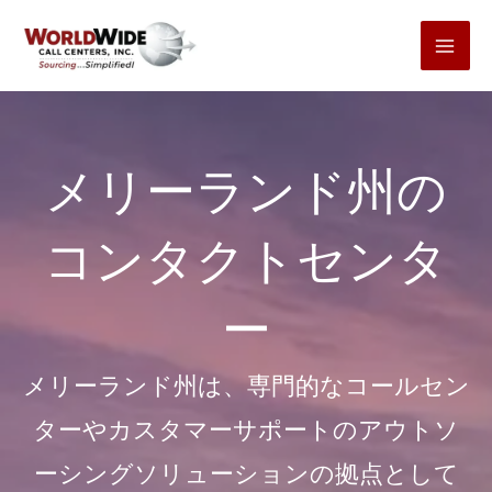
コ
ン
テ
ン
ツ
メリーランド州の
へ
ス
コンタクトセンタ
キ
ッ
ー
プ
メリーランド州は、専門的なコールセン
ターやカスタマーサポートのアウトソ
ーシングソリューションの拠点として