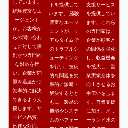
しています。
トを提供して
支援サービス
経験豊富なエ
います。 経験
を提供してい
ージェント
豊富なエージ
ます。これら
が、お客様か
ェントが、リ
の専門家は、
らの問い合わ
アルタイムで
企業が顧客と
せに対して個
のトラブルシ
の関係を強化
別かつ専門的
ューティング
し、収益機会
な対応を行
を行い、技術
を拡大し、営
い、企業が問
的な問題を効
業実績全体を
題を迅速かつ
率的に診断・
向上させるお
効率的に解決
解決するとと
手伝いをしま
できるよう支
もに、製品の
す。営業支援
援します。サ
機能やシステ
に加え、メリ
ービス品質、
ムのパフォー
ーランド州の
迅速な対応、