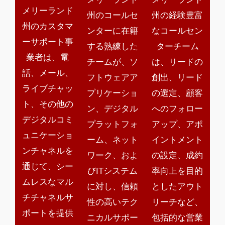
メリーランド
州のコールセ
州の経験豊富
州のカスタマ
ンターに在籍
なコールセン
ーサポート事
する熟練した
ターチーム
業者は、電
チームが、ソ
は、リードの
話、メール、
フトウェアア
創出、リード
ライブチャッ
プリケーショ
の選定、顧客
ト、その他の
ン、デジタル
へのフォロー
デジタルコミ
プラットフォ
アップ、アポ
ュニケーショ
ーム、ネット
イントメント
ンチャネルを
ワーク、およ
の設定、成約
通じて、シー
びITシステム
率向上を目的
ムレスなマル
に対し、信頼
としたアウト
チチャネルサ
性の高いテク
リーチなど、
ポートを提供
ニカルサポー
包括的な営業