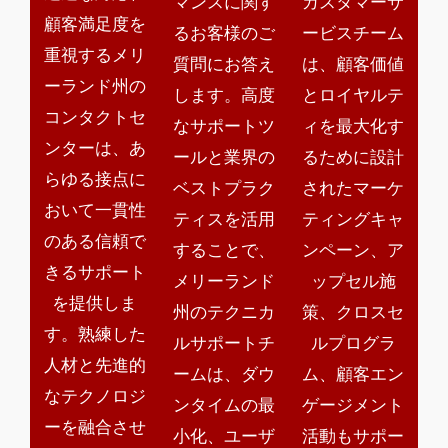
マンスに関す
カスタマーサ
顧客満足度を
るお客様のご
ービスチーム
重視するメリ
質問にお答え
は、顧客価値
ーランド州の
します。高度
とロイヤルテ
コンタクトセ
なサポートツ
ィを最大化す
ンターは、あ
ールと業界の
るために設計
らゆる接点に
ベストプラク
されたマーケ
おいて一貫性
ティスを活用
ティングキャ
のある信頼で
することで、
ンペーン、ア
きるサポート
メリーランド
ップセル施
を提供しま
州のテクニカ
策、クロスセ
す。熟練した
ルサポートチ
ルプログラ
人材と先進的
ームは、ダウ
ム、顧客エン
なテクノロジ
ンタイムの最
ゲージメント
ーを融合させ
小化、ユーザ
活動もサポー