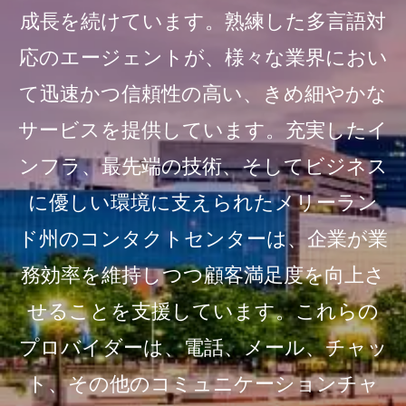
成長を続けています。熟練した多言語対
応のエージェントが、様々な業界におい
て迅速かつ信頼性の高い、きめ細やかな
サービスを提供しています。充実したイ
ンフラ、最先端の技術、そしてビジネス
に優しい環境に支えられたメリーラン
ド州のコンタクトセンターは、企業が業
務効率を維持しつつ顧客満足度を向上さ
せることを支援しています。これらの
プロバイダーは、電話、メール、チャッ
ト、その他のコミュニケーションチャ