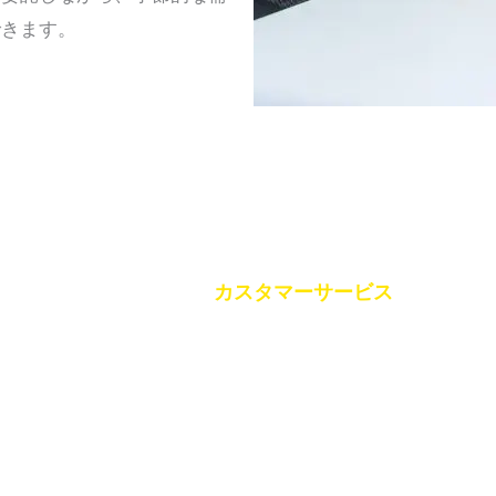
できます。
イタリアへのアウトソーシング：成果をもたらすCX戦略
して注目を集めている。
カスタマーサービス
ヨーロッパ
みやすい会話、プロフェッショナルな対応、円滑なサー
優れたコミュニケーション能力、低い離職率、西洋文化
、カスタマーサービスチームは国際的な顧客と容易に信
。長期的なサービス品質を重視する企業は、信頼できる
いのです。