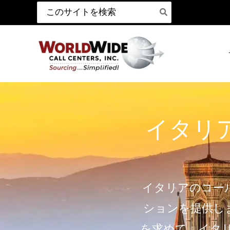
検
コ
索:
ン
テ
ン
ツ
へ
ス
キ
イタリ
ッ
プ
イタリアのコー
ションを提供し
を求めて、イタ