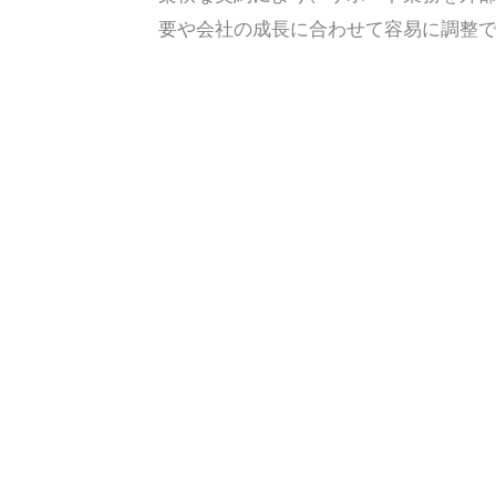
要や会社の成長に合わせて容易に調整
イタリアは有力な選択肢と
働力を背景に、企業は親し
す。現地エージェントは、
ます。これらの特性により
優れた体験を提供できます
タリアを選択することが多