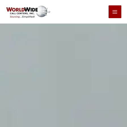
コ
ン
テ
ン
ツ
へ
ス
キ
ッ
プ