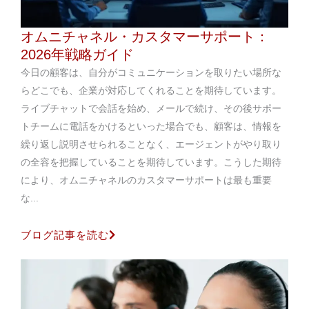
オムニチャネル・カスタマーサポート：
2026年戦略ガイド
今日の顧客は、自分がコミュニケーションを取りたい場所な
らどこでも、企業が対応してくれることを期待しています。
ライブチャットで会話を始め、メールで続け、その後サポー
トチームに電話をかけるといった場合でも、顧客は、情報を
繰り返し説明させられることなく、エージェントがやり取り
の全容を把握していることを期待しています。こうした期待
により、オムニチャネルのカスタマーサポートは最も重要
な...
ブログ記事を読む