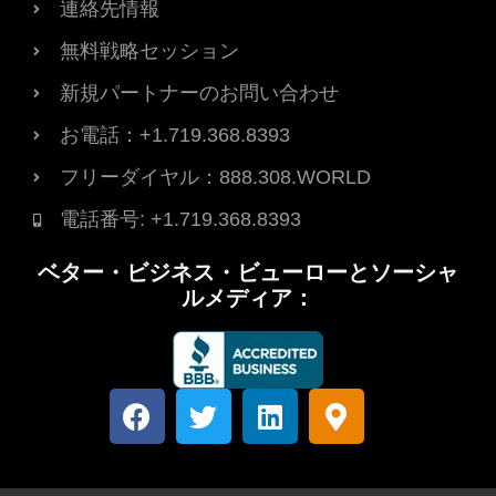
連絡先情報
無料戦略セッション
新規パートナーのお問い合わせ
お電話：+1.719.368.8393
フリーダイヤル：888.308.WORLD
電話番号: +1.719.368.8393
ベター・ビジネス・ビューローとソーシャ
ルメディア：
フ
T
L
マ
ェ
w
i
ッ
イ
i
n
プ
ス
t
k
マ