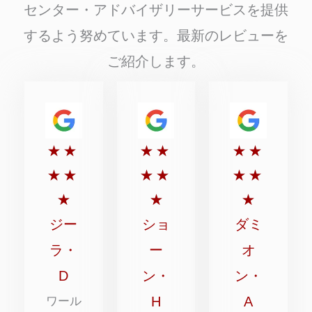
センター・アドバイザリーサービスを提供
するよう努めています。最新のレビューを
ご紹介します。
5
5
5
★
★
★
★
★
★
点
点
点
★
★
★
★
★
★
満
満
満
★
★
★
点
点
点
ジー
ショ
ダミ
中
中
中
ラ・
ー
オ
5
5
5
D
ン・
ン・
点
点
点
H
A
ワール