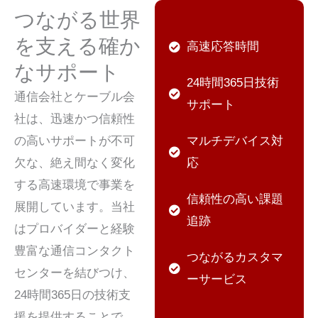
つながる世界
を支える確か
高速応答時間
なサポート
24時間365日技術
通信会社とケーブル会
サポート
社は、迅速かつ信頼性
の高いサポートが不可
マルチデバイス対
欠な、絶え間なく変化
応
する高速環境で事業を
信頼性の高い課題
展開しています。当社
追跡
はプロバイダーと経験
豊富な通信コンタクト
つながるカスタマ
センターを結びつけ、
ーサービス
24時間365日の技術支
援を提供することで、