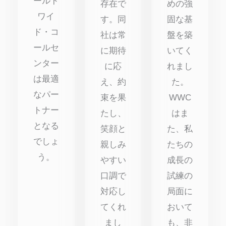
ールド
存在で
めの強
ワイ
す。同
固な基
ド・コ
社は常
盤を築
ールセ
に期待
いてく
ンター
に応
れまし
は最適
え、約
た。
なパー
束を果
WWC
トナー
たし、
はま
となる
笑顔と
た、私
でしょ
親しみ
たちの
う。
やすい
成長の
口調で
試練の
対応し
局面に
てくれ
おいて
まし
も、非