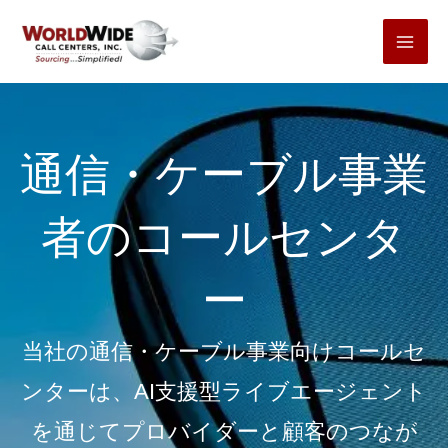
コ
ン
テ
ン
ツ
通信・ケーブル事業
へ
ス
者のコールセンタ
キ
ッ
ー
プ
当社の通信・ケーブル事業向けコールセ
ンターは、AI支援型ライブエージェント
を通じてプロバイダーと顧客のつなが