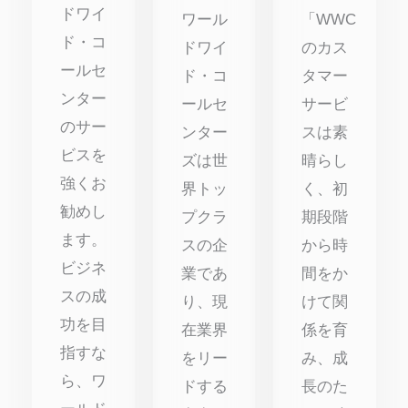
ドワイ
ワール
「WWC
ド・コ
ドワイ
のカス
ールセ
ド・コ
タマー
ンター
ールセ
サービ
のサー
ンター
スは素
ビスを
ズは世
晴らし
強くお
界トッ
く、初
勧めし
プクラ
期段階
ます。
スの企
から時
ビジネ
業であ
間をか
スの成
り、現
けて関
功を目
在業界
係を育
指すな
をリー
み、成
ら、ワ
ドする
長のた