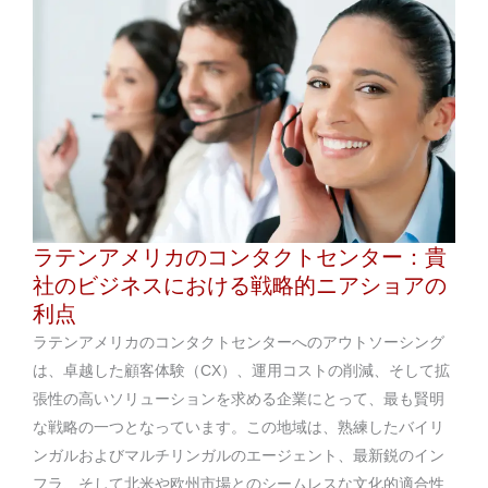
ラテンアメリカのコンタクトセンター：貴
社のビジネスにおける戦略的ニアショアの
利点
ラテンアメリカのコンタクトセンターへのアウトソーシング
は、卓越した顧客体験（CX）、運用コストの削減、そして拡
張性の高いソリューションを求める企業にとって、最も賢明
な戦略の一つとなっています。この地域は、熟練したバイリ
ンガルおよびマルチリンガルのエージェント、最新鋭のイン
フラ、そして北米や欧州市場とのシームレスな文化的適合性