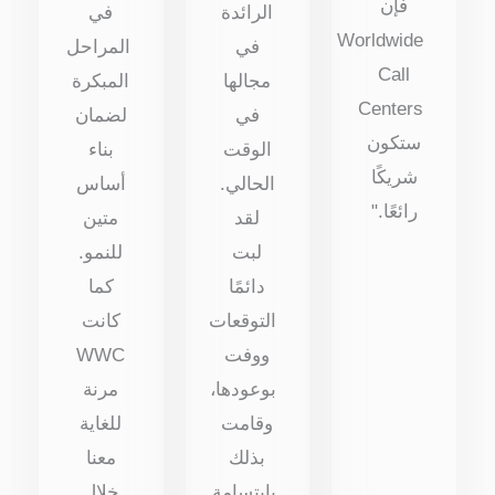
فإن
الرائدة
في
Worldwide
في
المراحل
Call
مجالها
المبكرة
Centers
في
لضمان
ستكون
الوقت
بناء
شريكًا
الحالي.
أساس
رائعًا."
لقد
متين
لبت
للنمو.
دائمًا
كما
التوقعات
كانت
ووفت
WWC
بوعودها،
مرنة
وقامت
للغاية
بذلك
معنا
بابتسامة
خلال