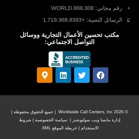
رقم مجاني: 888.308.WORLD
الرسائل النصية: +1.719.368.8393
مكتب تحسين الأعمال التجارية ووسائل
التواصل الاجتماعي:
ف
ت
ل
ع
ي
و
ي
ل
س
ي
ن
ا
ب
ت
ك
م
و
ر
د
ة
ك
إ
ا
© 2026 Worldwide Call Centers, Inc. | جميع الحقوق محفوظة |
ن
ل
إدارة
مانسا ويب سوليوشنز
|
سياسة الخصوصية
|
شروط
خ
الاستخدام
|
خريطة الموقع XML
ر