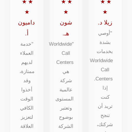
5
5
5
★
★
★
★
★
★
من
من
من
★
★
★
5
5
5
زيلا د.
شون
داميون
هـ.
أ.
"أوصي
بشدة
"Worldwide
"خدمة
بخدمات
Call
العملاء
Worldwide
Centers
لديهم
Call
هي
ممتازة،
Centers.
شركة
وقد
إذا
عالمية
أخذوا
كنت
المستوى
الوقت
تريد أن
وتعتبر
الكافي
تنجح
بوضوح
لتعزيز
شركتك،
الشركة
العلاقة