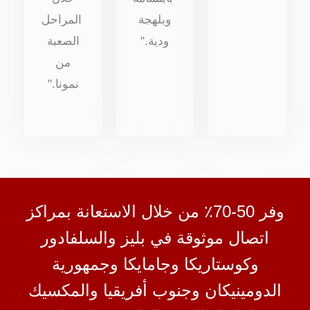
وبلهجة
المراحل
ودية."
الصعبة
من
نمونا."
وفر 50-70٪ من خلال الاستعانة بمراكز
اتصال موثوقة في بليز والسلفادور
وكوستاريكا وجامايكا وجمهورية
الدومينيكان وجنوب أفريقيا والمكسيك