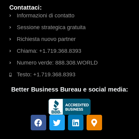
Contattaci:
Informazioni di contatto
Sessione strategica gratuita
Richiesta nuovo partner
Chiama: +1.719.368.8393
Numero verde: 888.308.WORLD
Testo: +1.719.368.8393
Better Business Bureau e social media:
F
T
L
M
a
w
i
a
c
i
n
p