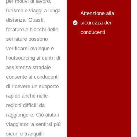
per motivi di lavoro,
turismo e viaggi a lunga
Attenzione alla
distanza. Guasti,
sicurezza dei
forature e blocchi delle
conducenti
serrature possono
verificarsi ovunque e
l'outsourcing ai centri di
assistenza stradale
consente ai conducenti
di ricevere un supporto
rapido anche nelle
regioni difficili da
raggiungere. Ciò aiuta i
viaggiatori a sentirsi più
sicuri e tranquilli