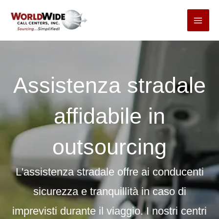
Passa
al
contenuto
Assistenza stradale
affidabile in
outsourcing
L'assistenza stradale offre ai conducenti
sicurezza e tranquillità in caso di
imprevisti durante il viaggio. I nostri centri