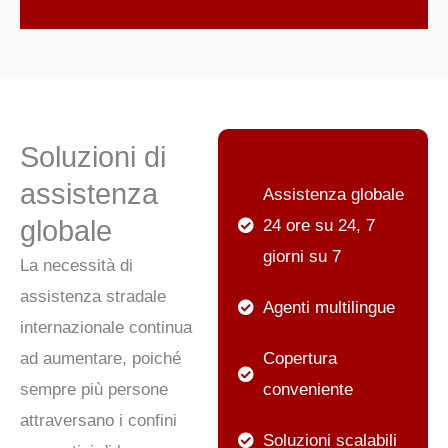
Soluzioni di
assistenza
Assistenza globale
globale
24 ore su 24, 7
giorni su 7
La necessità di
assistenza stradale
Agenti multilingue
internazionale continua
ad aumentare, poiché
Copertura
sempre più persone
conveniente
attraversano i confini
Soluzioni scalabili