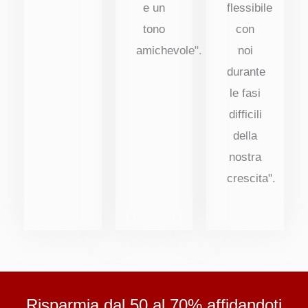
e un
flessibile
tono
con
amichevole".
noi
durante
le fasi
difficili
della
nostra
crescita".
Risparmia dal 50 al 70% affidandoti