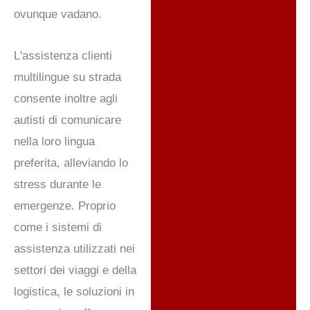
ovunque vadano.
L'assistenza clienti
multilingue su strada
consente inoltre agli
autisti di comunicare
nella loro lingua
preferita, alleviando lo
stress durante le
emergenze. Proprio
come i sistemi di
assistenza utilizzati nei
settori dei viaggi e della
logistica, le soluzioni in