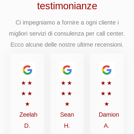
testimonianze
Ci impegniamo a fornire a ogni cliente i
migliori servizi di consulenza per call center.
Ecco alcune delle nostre ultime recensioni.
Valutato
Valutato
Valutato
★
★
★
★
★
★
5
5
5
★
★
★
★
★
★
su
su
su
★
★
★
5
5
5
Zeelah
Sean
Damion
D.
H.
A.