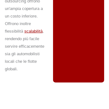
outsourcing offrono
un'ampia copertura a
un costo inferiore.
Offrono inoltre
flessibilità
scalabilità
,
rendendo più facile
servire efficacemente
sia gli automobilisti
locali che le flotte
globali.