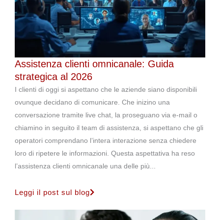
Assistenza clienti omnicanale: Guida
strategica al 2026
I clienti di oggi si aspettano che le aziende siano disponibili
ovunque decidano di comunicare. Che inizino una
conversazione tramite live chat, la proseguano via e-mail o
chiamino in seguito il team di assistenza, si aspettano che gli
operatori comprendano l’intera interazione senza chiedere
loro di ripetere le informazioni. Questa aspettativa ha reso
l’assistenza clienti omnicanale una delle più...
Leggi il post sul blog