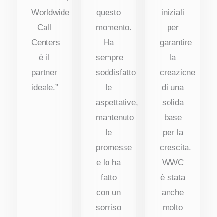
Worldwide
questo
iniziali
Call
momento.
per
Centers
Ha
garantire
è il
sempre
la
partner
soddisfatto
creazione
ideale.”
le
di una
aspettative,
solida
mantenuto
base
le
per la
promesse
crescita.
e lo ha
WWC
fatto
è stata
con un
anche
sorriso
molto