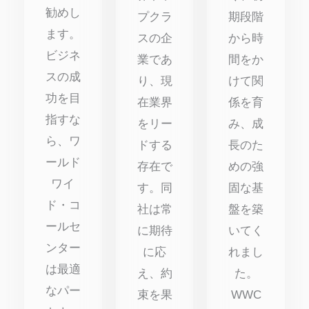
勧めし
プクラ
期段階
ます。
スの企
から時
ビジネ
業であ
間をか
スの成
り、現
けて関
功を目
在業界
係を育
指すな
をリー
み、成
ら、ワ
ドする
長のた
ールド
存在で
めの強
ワイ
す。同
固な基
ド・コ
社は常
盤を築
ールセ
に期待
いてく
ンター
に応
れまし
は最適
え、約
た。
なパー
束を果
WWC