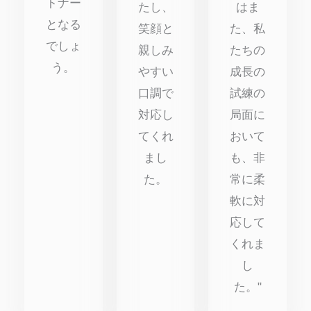
トナー
たし、
はま
となる
笑顔と
た、私
でしょ
親しみ
たちの
う。
やすい
成長の
口調で
試練の
対応し
局面に
てくれ
おいて
まし
も、非
た。
常に柔
軟に対
応して
くれま
し
た。"