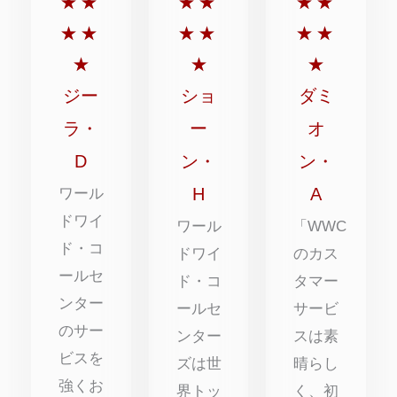
5
5
5
★
★
★
★
★
★
点
点
点
★
★
★
★
★
★
満
満
満
★
★
★
点
点
点
ジー
ショ
ダミ
中
中
中
ラ・
ー
オ
5
5
5
D
ン・
ン・
点
点
点
H
A
ワール
ドワイ
ワール
「WWC
ド・コ
ドワイ
のカス
ールセ
ド・コ
タマー
ンター
ールセ
サービ
のサー
ンター
スは素
ビスを
ズは世
晴らし
強くお
界トッ
く、初