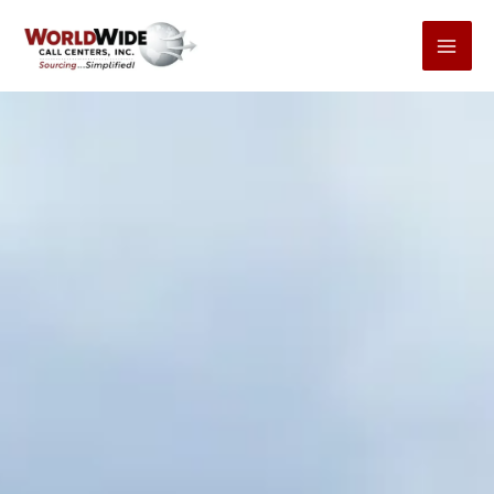
コ
ン
テ
ン
ツ
へ
ス
キ
ッ
プ