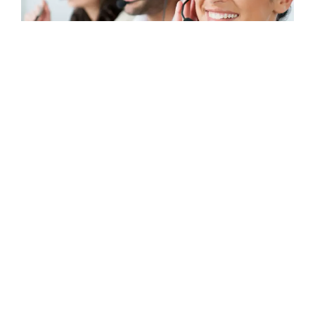
ラテンアメリカのコンタクトセンター：貴
社のビジネスにおける戦略的ニアショアの
利点
ラテンアメリカのコンタクトセンターへのアウトソーシング
は、卓越した顧客体験（CX）、運用コストの削減、そして拡
張性の高いソリューションを求める企業にとって、最も賢明
な戦略の一つとなっています。この地域は、熟練したバイリ
ンガルおよびマルチリンガルのエージェント、最新鋭のイン
フラ、そして北米や欧州市場とのシームレスな文化的適合性
を提供し、急速にグローバルなアウトソーシングの拠点へと
発展してきました。Worldwideでは...
ブログ記事を読む