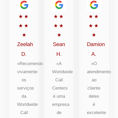
Classificado
Classificado
Classific
★
★
★
★
★
★
com
com
com
★
★
★
★
★
★
5
5
5
★
★
★
de
de
de
Zeelah
Sean
Damion
5
5
5
D.
H.
A.
«Recomendo
«A
«O
vivamente
Worldwide
atendimento
os
Call
ao
serviços
Centers
cliente
da
é uma
deles
Worldwide
empresa
é
Call
de
excelente