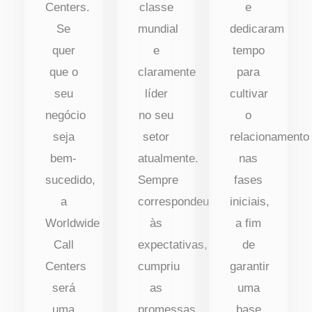
Centers.
classe
e
Se
mundial
dedicaram
quer
e
tempo
que o
claramente
para
seu
líder
cultivar
negócio
no seu
o
seja
setor
relacionamento
bem-
atualmente.
nas
sucedido,
Sempre
fases
a
correspondeu
iniciais,
Worldwide
às
a fim
Call
expectativas,
de
Centers
cumpriu
garantir
será
as
uma
uma
promessas
base