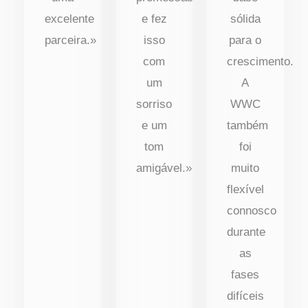
excelente
e fez
sólida
parceira.»
isso
para o
com
crescimento.
um
A
sorriso
WWC
e um
também
tom
foi
amigável.»
muito
flexível
connosco
durante
as
fases
difíceis