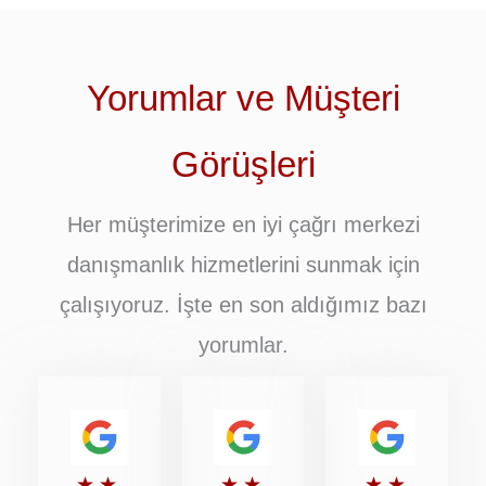
Yorumlar ve Müşteri
Görüşleri
Her müşterimize en iyi çağrı merkezi
danışmanlık hizmetlerini sunmak için
çalışıyoruz. İşte en son aldığımız bazı
yorumlar.
5
5
5
★
★
★
★
★
★