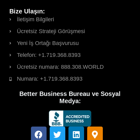
Bize Ulaşın:
İletişim Bilgileri
Ücretsiz Strateji Görüşmesi
Yeni İş Ortağı Başvurusu
Telefon: +1.719.368.8393
Ücretsiz numara: 888.308.WORLD
Numara: +1.719.368.8393
Better Business Bureau ve Sosyal
Medya:
F
T
L
H
a
w
i
a