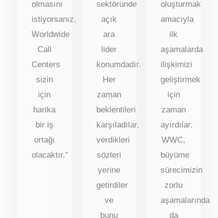
olmasını
sektöründe
oluşturmak
istiyorsanız,
açık
amacıyla
Worldwide
ara
ilk
Call
lider
aşamalarda
Centers
konumdadır.
ilişkimizi
sizin
Her
geliştirmek
için
zaman
için
harika
beklentileri
zaman
bir iş
karşıladılar,
ayırdılar.
ortağı
verdikleri
WWC,
olacaktır.”
sözleri
büyüme
yerine
sürecimizin
getirdiler
zorlu
ve
aşamalarında
bunu
da