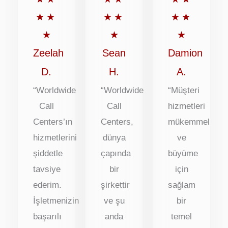
üzerinden
üzerinden
üzerinde
★
★
★
★
★
★
5
5
5
★
★
★
puan
puan
puan
Zeelah
Sean
Damion
D.
H.
A.
“Worldwide
“Worldwide
“Müşteri
Call
Call
hizmetleri
Centers’ın
Centers,
mükemmel
hizmetlerini
dünya
ve
şiddetle
çapında
büyüme
tavsiye
bir
için
ederim.
şirkettir
sağlam
İşletmenizin
ve şu
bir
başarılı
anda
temel