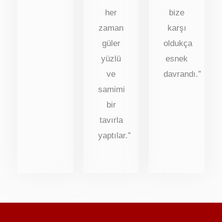
her
bize
zaman
karşı
güler
oldukça
yüzlü
esnek
ve
davrandı.”
samimi
bir
tavırla
yaptılar.”