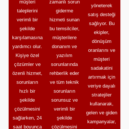
müşteri
zamanlı sorun
yöneterek
taleplerini
giderme
satış desteği
verimli bir
hizmeti sunan
sağlıyor. Bu
şekilde
bu temsilciler,
ekipler,
karşılamasına
müşterilere
dönüşüm
yardımcı olur.
donanım ve
oranlarını ve
Kişiye özel
yazılım
müşteri
çözümler ve
sorunlarında
sadakatini
özenli hizmet,
rehberlik eder
artırmak için
sorunların
ve tüm teknik
veriye dayalı
hızlı bir
sorunların
stratejiler
şekilde
sorunsuz ve
kullanarak,
çözülmesini
verimli bir
gelen ve giden
sağlarken, 24
şekilde
kampanyalar,
saat boyunca
çözülmesini