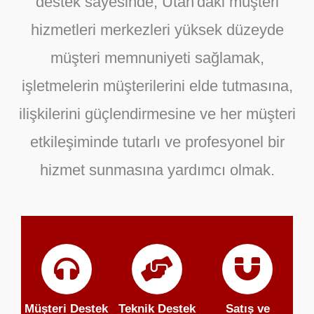
destek sayesinde,
Utah'daki müşteri
hizmetleri merkezleri
yüksek düzeyde
müşteri memnuniyeti sağlamak,
işletmelerin müşterilerini elde tutmasına,
ilişkilerini güçlendirmesine ve her müşteri
etkileşiminde tutarlı ve profesyonel bir
hizmet sunmasına yardımcı olmak.
Müşteri Destek
Teknik Destek
Satış ve