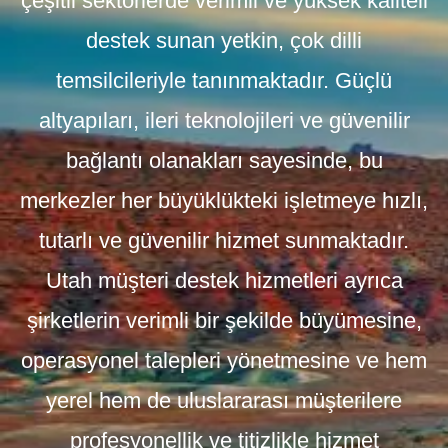
çeşitli sektörlerde verimli ve yüksek kaliteli
destek sunan yetkin, çok dilli
temsilcileriyle tanınmaktadır. Güçlü
altyapıları, ileri teknolojileri ve güvenilir
bağlantı olanakları sayesinde, bu
merkezler her büyüklükteki işletmeye hızlı,
tutarlı ve güvenilir hizmet sunmaktadır.
Utah müşteri destek hizmetleri
ayrıca
şirketlerin verimli bir şekilde büyümesine,
operasyonel talepleri yönetmesine ve hem
yerel hem de uluslararası müşterilere
profesyonellik ve titizlikle hizmet