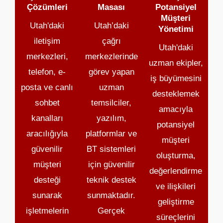
Çözümleri
Masası
Potansiyel
Müşteri
Utah'daki
Utah’daki
Yönetimi
iletişim
çağrı
Utah'daki
merkezleri,
merkezlerinde
uzman ekipler,
telefon, e-
görev yapan
iş büyümesini
posta ve canlı
uzman
desteklemek
sohbet
temsilciler,
amacıyla
kanalları
yazılım,
potansiyel
aracılığıyla
platformlar ve
müşteri
güvenilir
BT sistemleri
oluşturma,
müşteri
için güvenilir
değerlendirme
desteği
teknik destek
ve ilişkileri
sunarak
sunmaktadır.
geliştirme
işletmelerin
Gerçek
süreçlerini