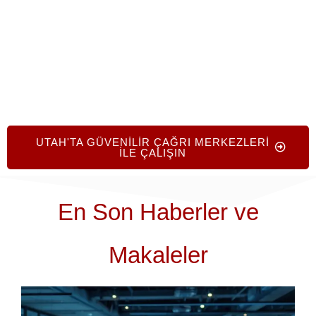
profesyonelleriyle çalışmanın verdiği güvenle.
UTAH'TA GÜVENILIR ÇAĞRI MERKEZLERI
ILE ÇALIŞIN
En Son Haberler ve
Makaleler