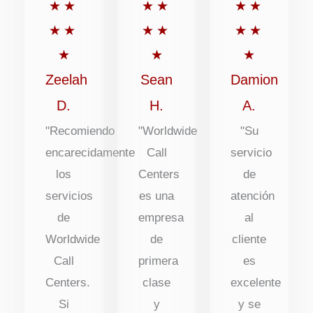
Puntuación:
Puntuación:
Puntuaci
★
★
★
★
★
★
5
5
5
★
★
★
★
★
★
de
de
de
★
★
★
5
5
5
Zeelah
Sean
Damion
D.
H.
A.
"Recomiendo
"Worldwide
"Su
encarecidamente
Call
servicio
los
Centers
de
servicios
es una
atención
de
empresa
al
Worldwide
de
cliente
Call
primera
es
Centers.
clase
excelente
Si
y
y se