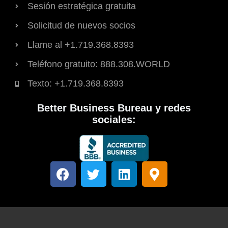
Sesión estratégica gratuita
Solicitud de nuevos socios
Llame al +1.719.368.8393
Teléfono gratuito: 888.308.WORLD
Texto: +1.719.368.8393
Better Business Bureau y redes
sociales:
F
T
L
M
a
w
i
a
c
i
n
p
e
t
k
a
b
t
e
-