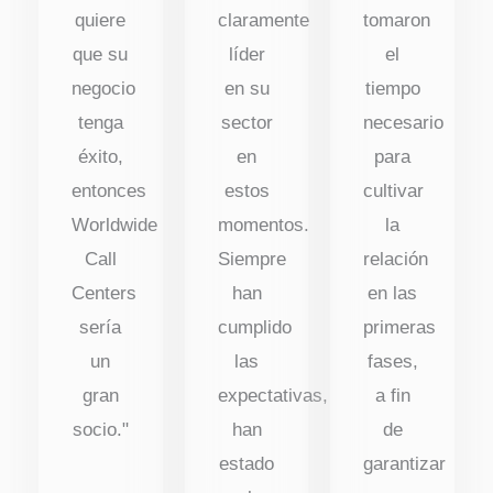
quiere
claramente
tomaron
que su
líder
el
negocio
en su
tiempo
tenga
sector
necesario
éxito,
en
para
entonces
estos
cultivar
Worldwide
momentos.
la
Call
Siempre
relación
Centers
han
en las
sería
cumplido
primeras
un
las
fases,
gran
expectativas,
a fin
socio."
han
de
estado
garantizar