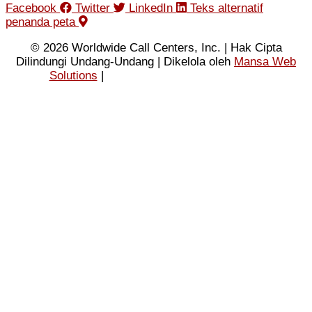
Facebook
Twitter
LinkedIn
Teks alternatif
penanda peta
© 2026 Worldwide Call Centers, Inc. | Hak Cipta
Dilindungi Undang-Undang | Dikelola oleh
Mansa Web
Solutions
|
Kebijakan Privasi
|
Ketentuan
Penggunaan
|
Peta Situs XML