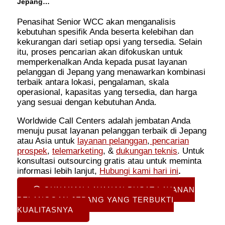
Jepang…
Penasihat Senior WCC akan menganalisis
kebutuhan spesifik Anda beserta kelebihan dan
kekurangan dari setiap opsi yang tersedia. Selain
itu, proses pencarian akan difokuskan untuk
memperkenalkan Anda kepada pusat layanan
pelanggan di Jepang yang menawarkan kombinasi
terbaik antara lokasi, pengalaman, skala
operasional, kapasitas yang tersedia, dan harga
yang sesuai dengan kebutuhan Anda.
Worldwide Call Centers adalah jembatan Anda
menuju pusat layanan pelanggan terbaik di Jepang
atau Asia untuk
layanan pelanggan
,
pencarian
prospek
,
telemarketing
, &
dukungan teknis
. Untuk
konsultasi outsourcing gratis atau untuk meminta
informasi lebih lanjut,
Hubungi kami hari ini
.
GUNAKAN LAYANAN PUSAT LAYANAN
PELANGGAN JEPANG YANG TERBUKTI
KUALITASNYA