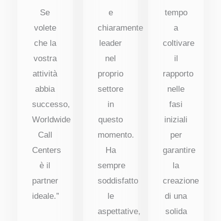
Se
e
tempo
volete
chiaramente
a
che la
leader
coltivare
vostra
nel
il
attività
proprio
rapporto
abbia
settore
nelle
successo,
in
fasi
Worldwide
questo
iniziali
Call
momento.
per
Centers
Ha
garantire
è il
sempre
la
partner
soddisfatto
creazione
ideale.”
le
di una
aspettative,
solida