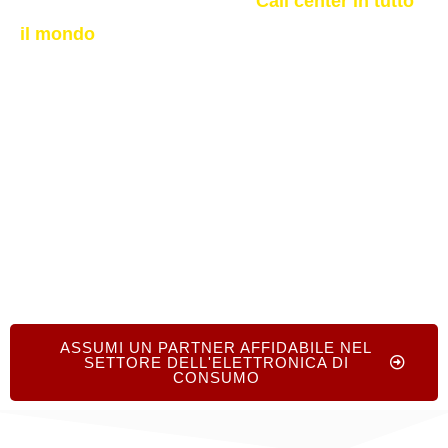
partner BPO affidabili tramite
Call center in tutto
il mondo
. Ottieni un servizio rapido e cordiale che
migliora l'esperienza dei clienti nel settore
dell'elettronica, aumenta la soddisfazione e
garantisce assistenza agli utenti su ogni dispositivo
e canale.
ASSUMI UN PARTNER AFFIDABILE NEL
SETTORE DELL'ELETTRONICA DI
CONSUMO