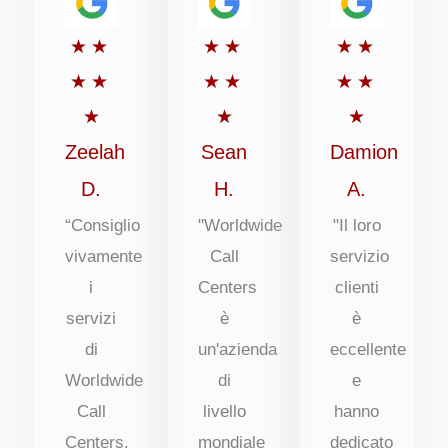
Valutato
Valutato
Valutato
★
★
★
★
★
★
5
5
5
★
★
★
★
★
★
su
su
su
★
★
★
5
5
5
Zeelah
Sean
Damion
D.
H.
A.
“Consiglio
"Worldwide
"Il loro
vivamente
Call
servizio
i
Centers
clienti
servizi
è
è
di
un'azienda
eccellente
Worldwide
di
e
Call
livello
hanno
Centers.
mondiale
dedicato