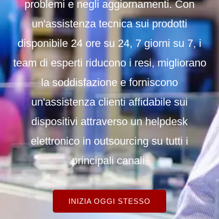
problemi e negli aggiornamenti. Con
un'assistenza tecnica sui prodotti
disponibile 24 ore su 24, 7 giorni su 7, i
team di esperti riducono i resi, migliorano
la soddisfazione e forniscono
un'assistenza clienti affidabile sui
dispositivi attraverso un helpdesk
elettronico in outsourcing su tutti i
principali canali.
INIZIA OGGI STESSO