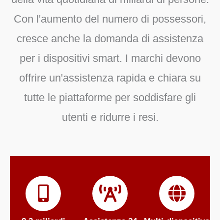
Con l'aumento del numero di possessori,
cresce anche la domanda di assistenza
per i dispositivi smart. I marchi devono
offrire un'assistenza rapida e chiara su
tutte le piattaforme per soddisfare gli
utenti e ridurre i resi.