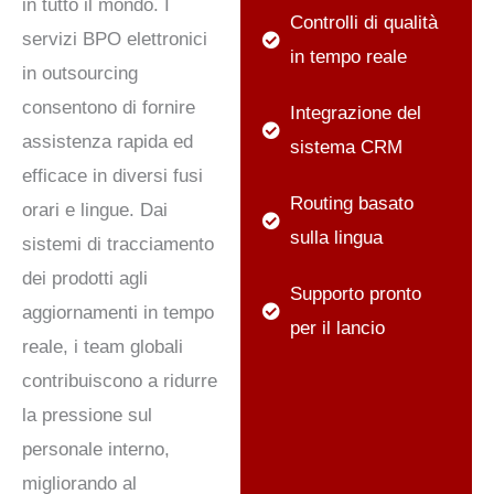
in tutto il mondo. I
Controlli di qualità
servizi BPO elettronici
in tempo reale
in outsourcing
consentono di fornire
Integrazione del
assistenza rapida ed
sistema CRM
efficace in diversi fusi
Routing basato
orari e lingue. Dai
sulla lingua
sistemi di tracciamento
dei prodotti agli
Supporto pronto
aggiornamenti in tempo
per il lancio
reale, i team globali
contribuiscono a ridurre
la pressione sul
personale interno,
migliorando al