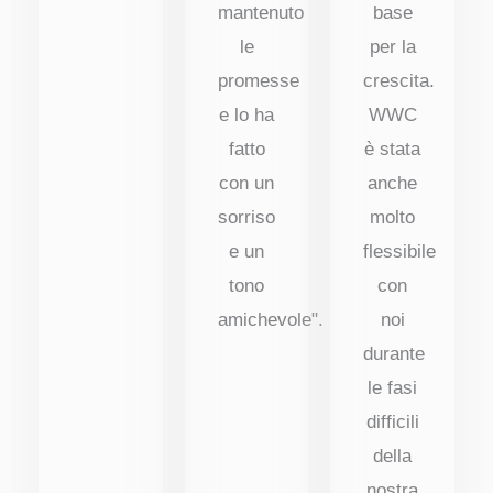
mantenuto
base
le
per la
promesse
crescita.
e lo ha
WWC
fatto
è stata
con un
anche
sorriso
molto
e un
flessibile
tono
con
amichevole".
noi
durante
le fasi
difficili
della
nostra