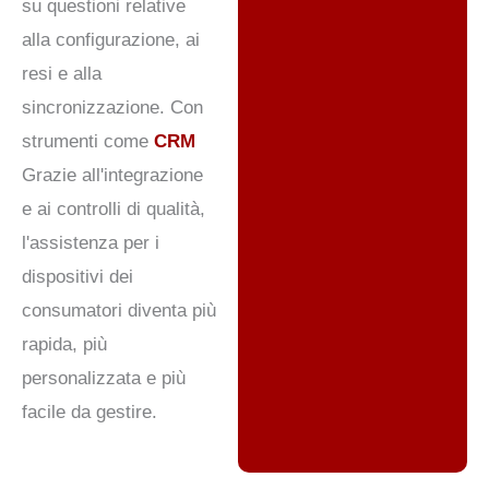
su questioni relative
alla configurazione, ai
resi e alla
sincronizzazione. Con
strumenti come
CRM
Grazie all'integrazione
e ai controlli di qualità,
l'assistenza per i
dispositivi dei
consumatori diventa più
rapida, più
personalizzata e più
facile da gestire.