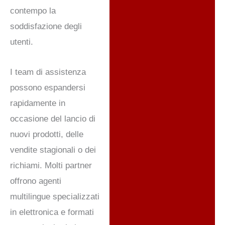
contempo la
soddisfazione degli
utenti.
I team di assistenza
possono espandersi
rapidamente in
occasione del lancio di
nuovi prodotti, delle
vendite stagionali o dei
richiami. Molti partner
offrono agenti
multilingue specializzati
in elettronica e formati