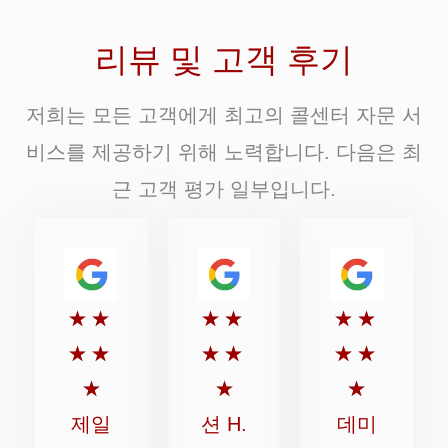
리뷰 및 고객 후기
저희는 모든 고객에게 최고의 콜센터 자문 서
비스를 제공하기 위해 노력합니다. 다음은 최
근 고객 평가 일부입니다.
5
5
5
★
★
★
★
★
★
점
점
점
★
★
★
★
★
★
만
만
만
★
★
★
점
점
점
제일
션 H.
데미