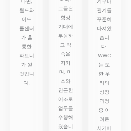
다면,
계부터
그들은
월드와
관계를
항상
이드
꾸준히
기대에
콜센터
다져왔
부응하
가 훌
습니
고 약
륭한
다.
속을
파트너
WWC
지키
가 될
는 또
며, 미
것입니
한 우
소와
다.
리의
친근한
성장
어조로
과정
업무를
중 어
수행해
려운
왔습니
시기에