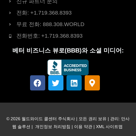
신규 파트너 문의
전화: +1.719.368.8393
무료 전화: 888.308.WORLD
전화번호: +1.719.368.8393
베터 비즈니스 뷰로(BBB)와 소셜 미디어:
페
트
링
지
이
위
크
도
스
터
드
-
북
인
표
시
자
© 2026 월드와이드 콜센터 주식회사 | 모든 권리 보유 | 관리:
만사
-
웹 솔루션
|
개인정보 처리방침
|
이용 약관
|
XML 사이트맵
대