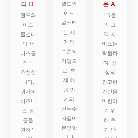
에
에
에
라 D.
온 A.
월드와
5
이드
5
5
월드와
“그들
콜센터
점
점
점
이드
의 고
는 세
콜센터
객 서
계적
의 서
비스는
수준의
비스를
탁월하
기업으
적극
며, 성
로, 현
추천합
장의
재 해
니다.
견고한
당 업
귀사의
기반을
계의
비즈니
마련하
선두주
스 성
기 위
자임이
공을
해 초
분명합
원하신
기 단
니다.