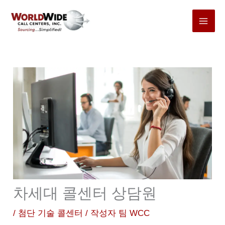
본
문
바
로
가
기
차세대 콜센터 상담원
/
첨단 기술 콜센터
/ 작성자
팀 WCC