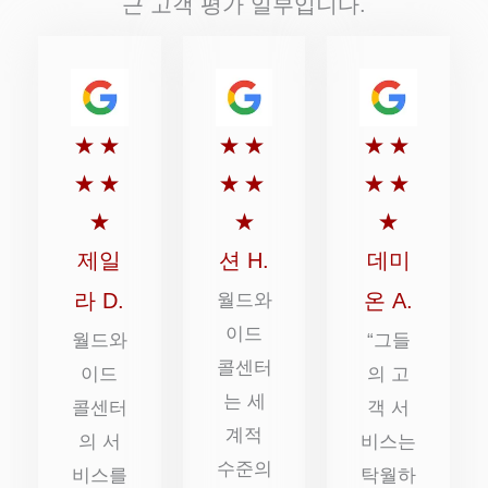
근 고객 평가 일부입니다.
5
5
5
★
★
★
★
★
★
점
점
점
★
★
★
★
★
★
만
만
만
★
★
★
점
점
점
제일
션 H.
데미
에
에
에
라 D.
온 A.
월드와
5
이드
5
5
월드와
“그들
콜센터
점
점
점
이드
의 고
는 세
콜센터
객 서
계적
의 서
비스는
수준의
비스를
탁월하