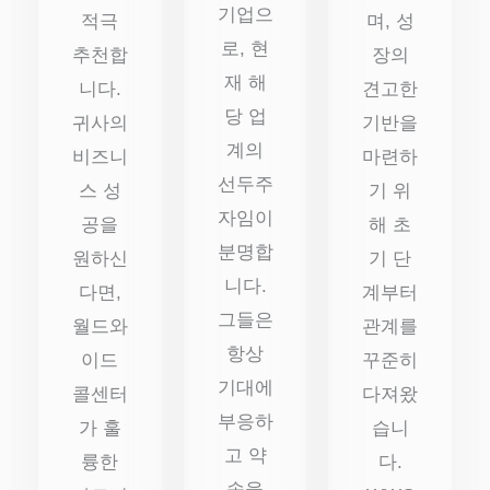
기업으
적극
며, 성
로, 현
추천합
장의
재 해
니다.
견고한
당 업
귀사의
기반을
계의
비즈니
마련하
선두주
스 성
기 위
자임이
공을
해 초
분명합
원하신
기 단
니다.
다면,
계부터
그들은
월드와
관계를
항상
이드
꾸준히
기대에
콜센터
다져왔
부응하
가 훌
습니
고 약
륭한
다.
속을