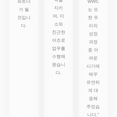
파트너
WWC
지키
가 될
는 또
며, 미
것입니
한 우
소와
다.
리의
친근한
성장
어조로
과정
업무를
중 어
수행해
려운
왔습니
시기에
다.
매우
유연하
게 대
응해
주었습
니다.”