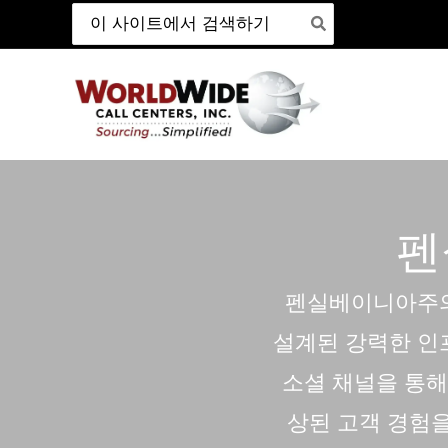
검
본
색:
문
바
로
가
기
펜
펜실베이니아주
설계된 강력한 인
소셜 채널을 통
상된 고객 경험