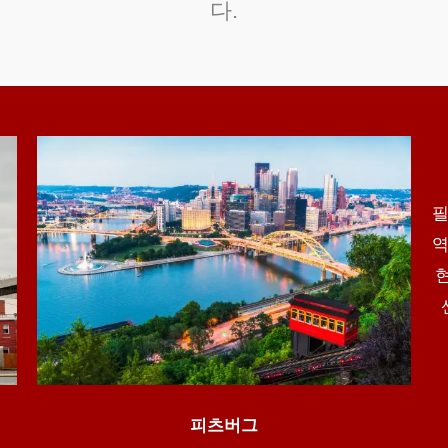
다.
필
역
피츠버그