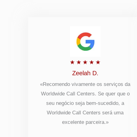
Classificado
★
★
★
★
★
com
Zeelah D.
5
«Recomendo vivamente os serviços da
Worldwide Call Centers. Se quer que o
de
seu negócio seja bem-sucedido, a
5
Worldwide Call Centers será uma
excelente parceira.»