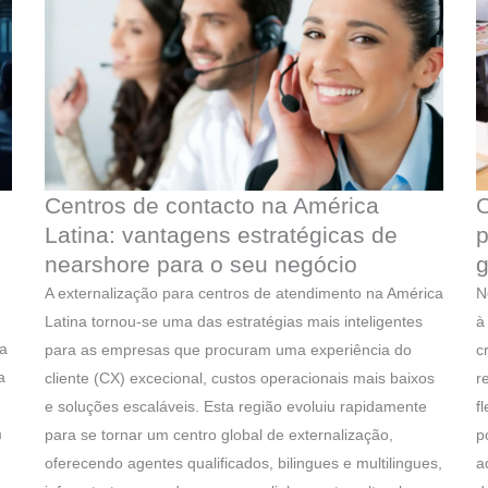
Centros de contacto na América
O
Latina: vantagens estratégicas de
nearshore para o seu negócio
g
A externalização para centros de atendimento na América
N
Latina tornou-se uma das estratégias mais inteligentes
à
pa
para as empresas que procuram uma experiência do
c
a
cliente (CX) excecional, custos operacionais mais baixos
r
e soluções escaláveis. Esta região evoluiu rapidamente
f
m
para se tornar um centro global de externalização,
p
oferecendo agentes qualificados, bilingues e multilingues,
a