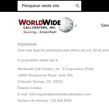
Pesquisar
Pular
por:
para
o
Serv
conteúdo
Impressão
Esta nota legal foi atualizada pela última vez em 30 de jun
O proprietário deste site é:
Worldwide Call Centers, Inc. S Corporation (EUA)
14960 Woodcarver Road, Suite 200
Colorado Springs, CO. 80921
Estados Unidos
E-mail:
informações@
worldwidecallcenters.com
Número de telefone: 719.368.8393