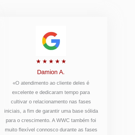
Classificado
★
★
★
★
★
com
Damion A.
5
«O atendimento ao cliente deles é
excelente e dedicaram tempo para
de
cultivar o relacionamento nas fases
5
iniciais, a fim de garantir uma base sólida
para o crescimento. A WWC também foi
muito flexível connosco durante as fases