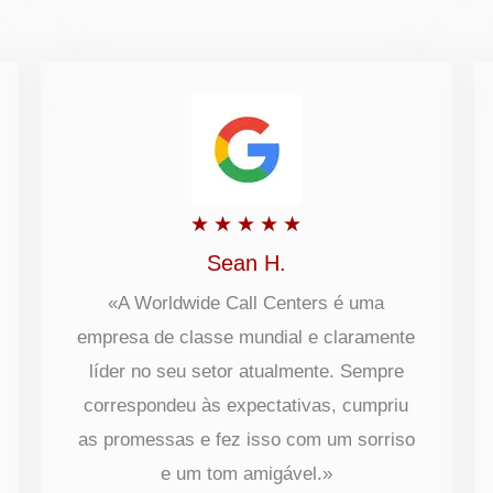
Classificado
★
★
★
★
★
com
Sean H.
5
«A Worldwide Call Centers é uma
empresa de classe mundial e claramente
de
líder no seu setor atualmente. Sempre
5
correspondeu às expectativas, cumpriu
as promessas e fez isso com um sorriso
e um tom amigável.»