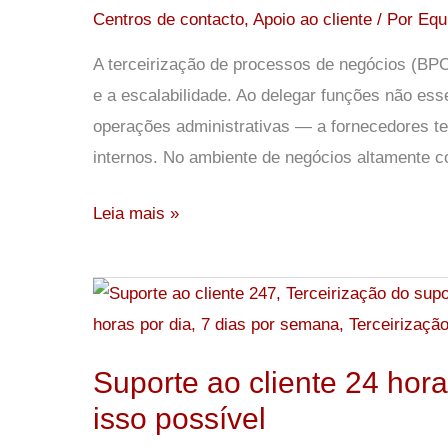
de
Centros de contacto
,
Apoio ao cliente
/ Por
Equ
BPO:
A terceirização de processos de negócios (BP
fatores-
e a escalabilidade. Ao delegar funções não ess
chave
operações administrativas — a fornecedores te
a
internos. No ambiente de negócios altamente c
considerar
Leia mais »
Suporte
ao
cliente
Suporte ao cliente 24 hora
24
isso possível
horas