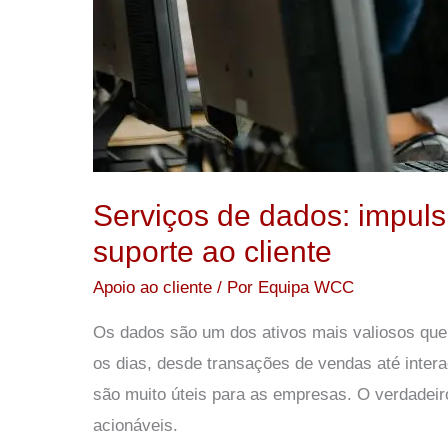
um
melhor
suporte
ao
cliente
Serviços de dados: impuls
suporte ao cliente
Apoio ao cliente
/ Por
Equipa WCC
Os dados são um dos ativos mais valiosos qu
os dias, desde transações de vendas até intera
são muito úteis para as empresas. O verdadei
acionáveis.