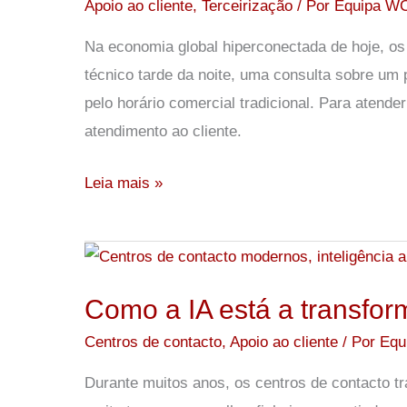
por
Apoio ao cliente
,
Terceirização
/ Por
Equipa W
dia,
Na economia global hiperconectada de hoje, os
7
técnico tarde da noite, uma consulta sobre u
dias
pelo horário comercial tradicional. Para atend
por
atendimento ao cliente.
semana:
como
Leia mais »
a
terceirização
torna
Como
isso
a
Como a IA está a transfor
possível
IA
está
Centros de contacto
,
Apoio ao cliente
/ Por
Equ
a
Durante muitos anos, os centros de contacto t
transformar