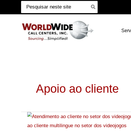
Pesquisar
Pular
por:
para
o
Serv
conteúdo
Apoio ao cliente
Excelente
atendimento