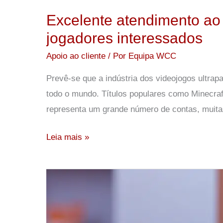
ao
Excelente atendimento ao c
cliente
jogadores interessados
no
setor
Apoio ao cliente
/ Por
Equipa WCC
dos
Prevê-se que a indústria dos videojogos ultra
jogos:
todo o mundo. Títulos populares como Minecra
estratégias
representa um grande número de contas, muit
para
manter
Leia mais »
os
jogadores
interessados
O
que
é