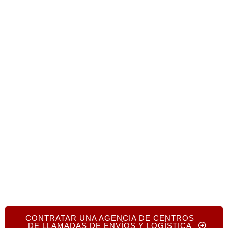
satisfacción de sus clientes en todo el mundo.
📞
¿Está preparado para optimizar su apoyo
logístico y de transporte?
Llame a
+1.719.368.8393
hoy y deja que
Centros
de llamadas en todo el mundo
conectarle con
socios de confianza para reforzar su cadena de
suministro global.
CONTRATAR UNA AGENCIA DE CENTROS
DE LLAMADAS DE ENVÍOS Y LOGÍSTICA