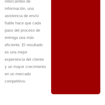
intercambio de
información, una
asistencia de envío
fiable hace que cada
paso del proceso de
entrega sea más
eficiente. El resultado
es una mejor
experiencia del cliente
y un mayor crecimiento
en un mercado
competitivo.