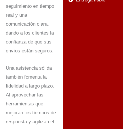
seguimiento en tiempo
real y una
comunicación clara,
dando a los clientes la
confianza de que sus
envíos están seguros.
Una asistencia sólida
también fomenta la
fidelidad a largo plazo.
Al aprovechar las
herramientas que
mejoran los tiempos de
respuesta y agilizan el