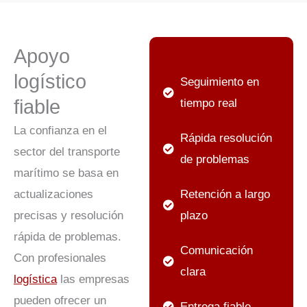
Apoyo
logístico
Seguimiento en
fiable
tiempo real
La confianza en el
Rápida resolución
sector del transporte
de problemas
marítimo se basa en
actualizaciones
Retención a largo
precisas y resolución
plazo
rápida de problemas.
Comunicación
Con profesionales
clara
logística
las empresas
pueden ofrecer un
Entrega fiable