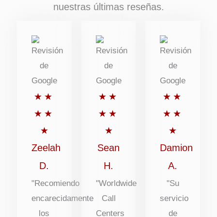
nuestras últimas reseñas.
Puntuación:
Puntuación:
Puntuaci
★
★
★
★
★
★
5
5
5
★
★
★
★
★
★
de
de
de
★
★
★
5
5
5
Zeelah
Sean
Damion
D.
H.
A.
"Recomiendo
"Worldwide
"Su
encarecidamente
Call
servicio
los
Centers
de