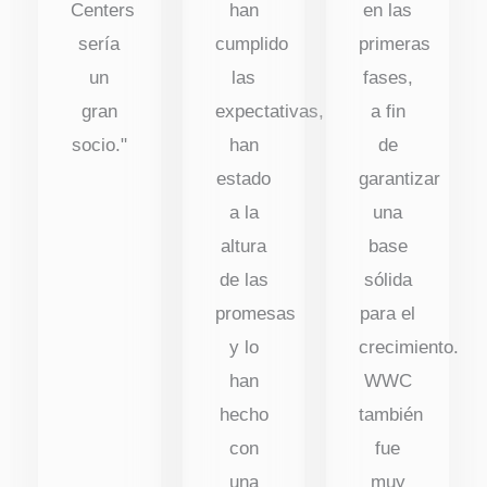
Centers
han
en las
sería
cumplido
primeras
un
las
fases,
gran
expectativas,
a fin
socio."
han
de
estado
garantizar
a la
una
altura
base
de las
sólida
promesas
para el
y lo
crecimiento.
han
WWC
hecho
también
con
fue
una
muy