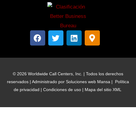
F
T
L
M
a
w
i
a
c
i
n
p
e
t
k
a
b
t
e
-
o
e
d
m
© 2026 Worldwide Call Centers, Inc. | Todos los derechos
o
r
i
a
reservados | Administrado por
Soluciones web Mansa
|
Política
k
n
r
de privacidad
|
Condiciones de uso
|
Mapa del sitio XML
c
a
d
o
r
-