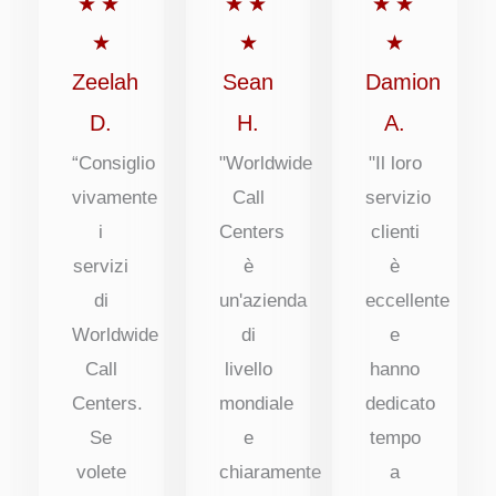
5
5
5
★
★
★
★
★
★
su
su
su
★
★
★
5
5
5
Zeelah
Sean
Damion
D.
H.
A.
“Consiglio
"Worldwide
"Il loro
vivamente
Call
servizio
i
Centers
clienti
servizi
è
è
di
un'azienda
eccellente
Worldwide
di
e
Call
livello
hanno
Centers.
mondiale
dedicato
Se
e
tempo
volete
chiaramente
a