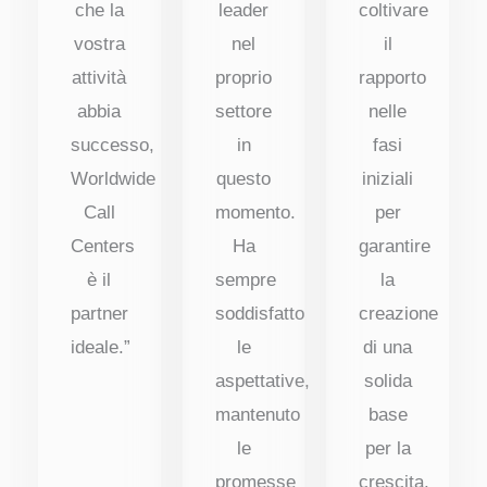
che la
leader
coltivare
vostra
nel
il
attività
proprio
rapporto
abbia
settore
nelle
successo,
in
fasi
Worldwide
questo
iniziali
Call
momento.
per
Centers
Ha
garantire
è il
sempre
la
partner
soddisfatto
creazione
ideale.”
le
di una
aspettative,
solida
mantenuto
base
le
per la
promesse
crescita.