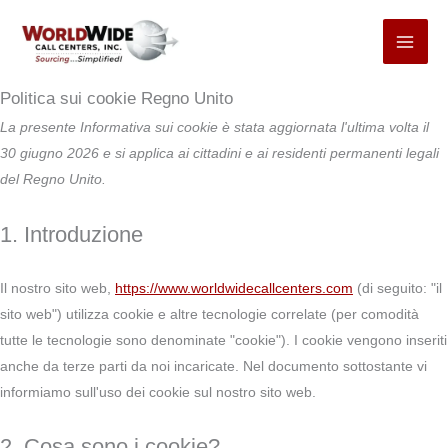
Consenso
Consenso
Consenso
Consenso
Consenso
Consenso
Consenso
Consenso
Consenso
Consenso
Consenso
Consenso
Consenso
Consenso
Consenso
Consenso
Consenso
Consenso
Consenso
Consenso
Consenso
Passa
al
al
al
al
al
al
al
al
al
al
al
al
al
al
al
all'utilizzo
al
al
all'utilizzo
all'utilizzo
alla
al
servizio
servizio
servizio
servizio
servizio
servizio
servizio
servizio
servizio
servizio
servizio
servizio
servizio
servizio
servizio
del
servizio
servizio
del
di
fornitura
contenuto
Elementor
iab-
complianz
WordPres
wpforms
iab-
Google
Google
woocomm
statistiche
google-
google-
Facebook
Twitter
LinkedIn
servizio
Wordfenc
microsoft-
servizio
Mixpanel
di
Politica sui cookie Regno Unito
transpare
tcf
Analytics
Adsense
di
fonts
recaptcha
Wistia
ads
lucky-
servizi
La presente Informativa sui cookie è stata aggiornata l'ultima volta il
and-
picco
orange
vari
30 giugno 2026 e si applica ai cittadini e ai residenti permanenti legali
consent-
del Regno Unito.
framewor
1. Introduzione
Il nostro sito web,
https://www.worldwidecallcenters.com
(di seguito: "il
sito web") utilizza cookie e altre tecnologie correlate (per comodità
tutte le tecnologie sono denominate "cookie"). I cookie vengono inseriti
anche da terze parti da noi incaricate. Nel documento sottostante vi
informiamo sull'uso dei cookie sul nostro sito web.
2. Cosa sono i cookie?