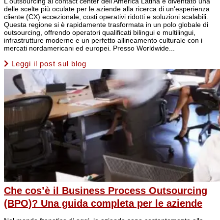
L'outsourcing ai contact center dell'America Latina è diventato una
delle scelte più oculate per le aziende alla ricerca di un'esperienza
cliente (CX) eccezionale, costi operativi ridotti e soluzioni scalabili.
Questa regione si è rapidamente trasformata in un polo globale di
outsourcing, offrendo operatori qualificati bilingui e multilingui,
infrastrutture moderne e un perfetto allineamento culturale con i
mercati nordamericani ed europei. Presso Worldwide...
Leggi il post sul blog
Che cos’è il Business Process Outsourcing
(BPO)? Una guida completa per le aziende