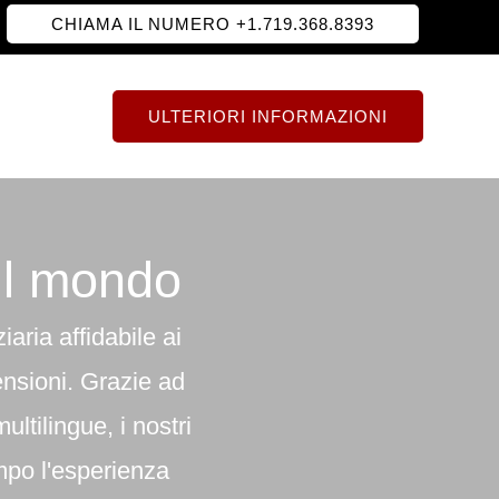
CHIAMA IL NUMERO +1.719.368.8393
ULTERIORI INFORMAZIONI
 il mondo
iaria affidabile ai
ensioni. Grazie ad
ltilingue, i nostri
mpo l'esperienza