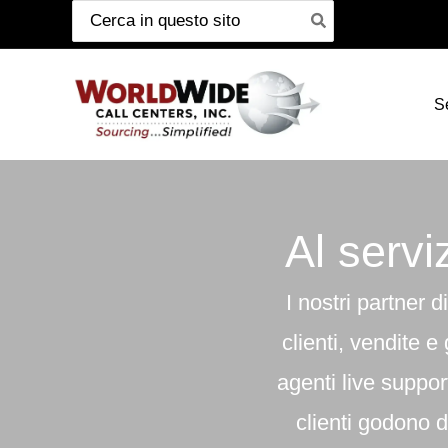
Cerca:
Passa
al
contenuto
S
Al servi
I nostri partner d
clienti, vendite 
agenti live suppor
clienti godono 