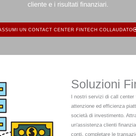
cliente e i risultati finanziari.
ASSUMI UN CONTACT CENTER FINTECH COLLAUDATO
Soluzioni Fi
I nostri servizi di call cente
attenzione ed efficienza pia
società di investimento. Attr
un'assistenza clienti finanziar
conti, completare le transaz