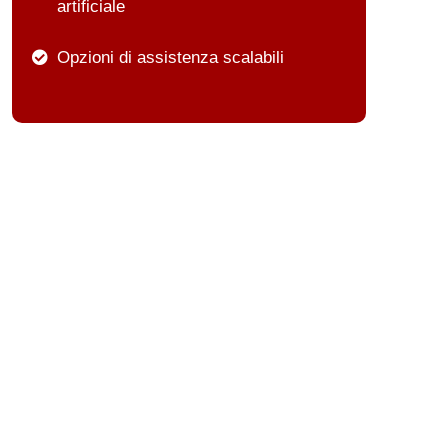
artificiale
Opzioni di assistenza scalabili
do digitale
è fondamentale per avere
 e in tempo reale, facendo
da e risposte rapide, la
rzare le relazioni e a