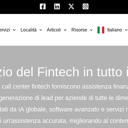
ervizi
Località
Articoli
Risorse
Italiano
zio del Fintech in tutto
i call center fintech forniscono assistenza finanz
e generazione di lead per aziende di tutte le dim
tati da IA globale, software avanzato e servizi mu
di un'assistenza accurata, migliorando al conte