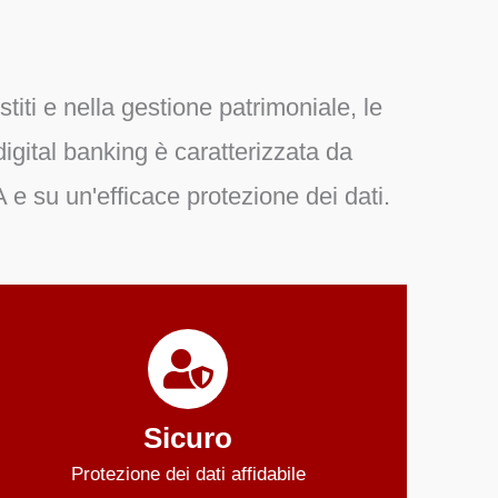
iti e nella gestione patrimoniale, le
igital banking è caratterizzata da
 e su un'efficace protezione dei dati.
Sicuro
Protezione dei dati affidabile