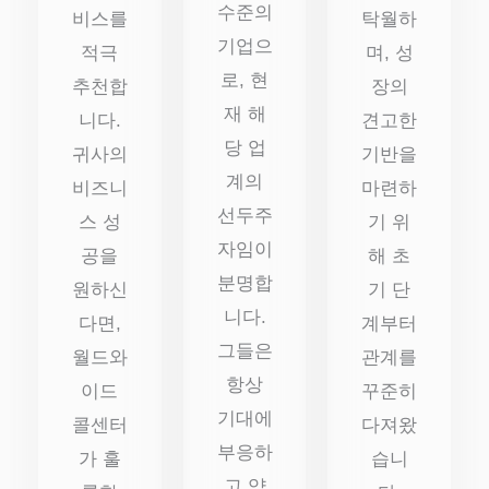
수준의
비스를
탁월하
기업으
적극
며, 성
로, 현
추천합
장의
재 해
니다.
견고한
당 업
귀사의
기반을
계의
비즈니
마련하
선두주
스 성
기 위
자임이
공을
해 초
분명합
원하신
기 단
니다.
다면,
계부터
그들은
월드와
관계를
항상
이드
꾸준히
기대에
콜센터
다져왔
부응하
가 훌
습니
고 약