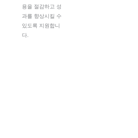
용을 절감하고 성
과를 향상시킬 수
있도록 지원합니
다.
사우스다코타 고객센터: 비용 효율적인 고객 지원 및
영업 서비스
WCC는 사우스다코타주 내 최고 수준의 고객센터
와 기업을 연결하여 다양한 산업 분야에서 전문적이
고 신뢰할 수 있는 지원을 제공합니다. 협력 기관들