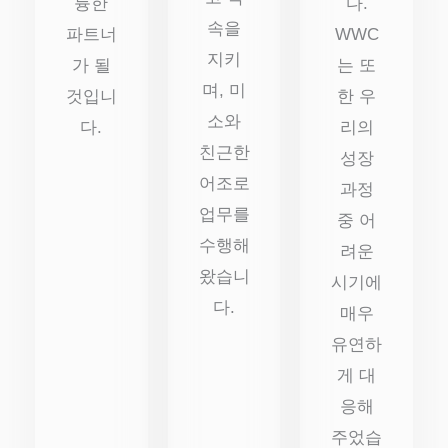
륭한
다.
속을
파트너
WWC
지키
가 될
는 또
며, 미
것입니
한 우
소와
다.
리의
친근한
성장
어조로
과정
업무를
중 어
수행해
려운
왔습니
시기에
다.
매우
유연하
게 대
응해
주었습