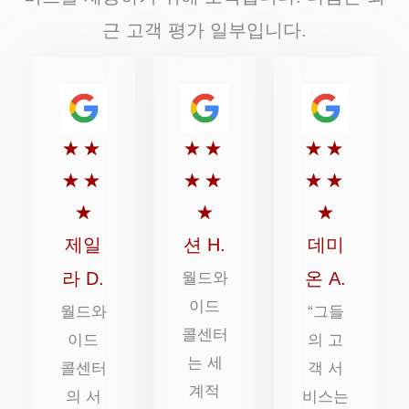
근 고객 평가 일부입니다.
5
5
5
★
★
★
★
★
★
점
점
점
★
★
★
★
★
★
만
만
만
★
★
★
점
점
점
제일
션 H.
데미
에
에
에
라 D.
온 A.
월드와
5
이드
5
5
월드와
“그들
콜센터
점
점
점
이드
의 고
는 세
콜센터
객 서
계적
의 서
비스는